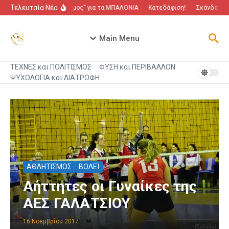
Μετάβαση στο περιεχόμενο
Τελευταία Νέα
“Πόλεμος” για τα ΜΠΑΛΟΝΙΑ
Κατεδάφιση!
Σκάνδαλο πο
Main Menu
ΤΕΧΝΕΣ και ΠΟΛΙΤΙΣΜΟΣ
ΦΥΣΗ και ΠΕΡΙΒΑΛΛΟΝ
ΨΥΧΟΛΟΓΙΑ και ΔΙΑΤΡΟΦΗ
ΑΘΛΗΤΙΣΜΟΣ
ΒΟΛΕΪ
Αήττητες οι Γυναίκες της
ΑΕΣ ΓΑΛΑΤΣΙΟΥ
16 Νοεμβρίου 2017