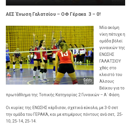
ΑΕΣ Ένωση Γαλατσίου – ΟΦ Γέρακα 3 – 0!
Μία ακόμη
νίκη πέτυχε η
ομάδα βόλεϊ
γυναικών της
ΕΝΩΣΗΣ
ΓΑΛΑΤΣΙΟΥ
χθές στο
κλειστό του
Άλσους
Βέϊκου για το
πρωτάθλημα της Τοπικής Κατηγορίας 2 Γυναικών – Α΄ Φάση.
Οι κυρίες της ΕΝΩΣΗΣ κέρδισαν, σχετικά εύκολα, με 3-0 σετ
την ομάδα του ΓΕΡΑΚΑ, και με επιμέρους πόντους ανά σετ, 25-
10, 25-14, 25-14.