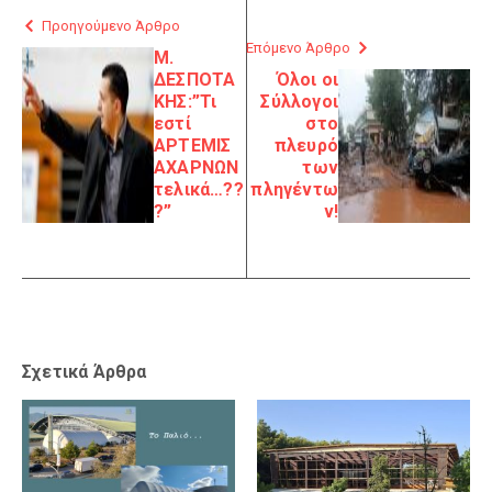
Προηγούμενο Άρθρο
Επόμενο Άρθρο
Μ.
ΔΕΣΠΟΤΑ
Όλοι οι
ΚΗΣ:”Τι
Σύλλογοι
εστί
στο
ΑΡΤΕΜΙΣ
πλευρό
ΑΧΑΡΝΩΝ
των
τελικά…??
πληγέντω
?”
ν!
Σχετικά Άρθρα