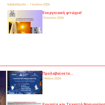
GalatsiSports
1 Ιουλίου 2026
Ενεργειακή φτώχια!
16 Ιουνίου 2026
Προλαβαίνετε…
5 Μαΐου 2026
Εργασία και Τεχνητή Νοημοσύνη