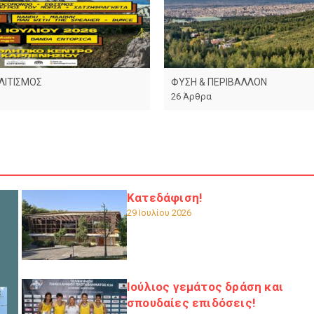
ΛΙΤΙΣΜΟΣ
ΦΥΣΗ & ΠΕΡΙΒΑΛΛΟΝ
26 Άρθρα
Κατεδάφιση!
29 Ιουλίου 2026
Ιούλιος γεμάτος δράση και
σπουδαίες επιδόσεις!