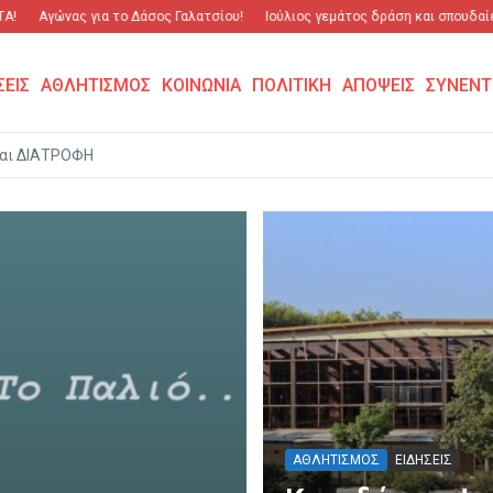
νας για το Δάσος Γαλατσίου!
Ιούλιος γεμάτος δράση και σπουδαίες επιδόσ
ΣΕΙΣ
ΑΘΛΗΤΙΣΜΟΣ
ΚΟΙΝΩΝΙΑ
ΠΟΛΙΤΙΚΗ
ΑΠΟΨΕΙΣ
ΣΥΝΕΝΤ
αι ΔΙΑΤΡΟΦΗ
ΑΘΛΗΤΙΣΜΟΣ
ΕΙΔΗΣΕΙΣ