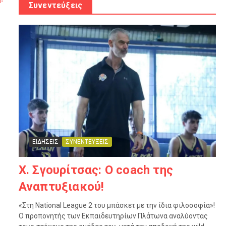
Συνεντεύξεις
ΕΙΔΗΣΕΙΣ
ΣΥΝΕΝΤΕΥΞΕΙΣ
Χ. Σγουρίτσας: O coach της
Αναπτυξιακού!
«Στη National League 2 του μπάσκετ με την ίδια φιλοσοφία»!
Ο προπονητής των Εκπαιδευτηρίων Πλάτωνα αναλύοντας