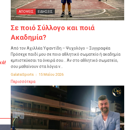
ΑΠΟΨΕΙΣ
ΕΙΔΗΣΕΙΣ
Σε ποιό Σύλλογο και ποιά
Ακαδημία?
Από τον Αχιλλέα Υφαντίδη – Ψυχολόγο – Συγγραφέα
Πρόσεχε παιδί μου σε ποιο αθλητικό σωματείο ή ακαδημία
εμπιστεύεσαι τα όνειρά σου… Αν στο αθλητικό σωματείο,
κά!
σου μαθαίνουν στα λόγια ν...
GalatsiSports
15 Μαΐου 2026
Περισσότερα