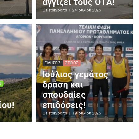
αγγίζει τους ΟΤΑ!
GalatsiSports
24 Ιουλίου 2026
ΕΙΔΗΣΕΙΣ
ΣΤΙΒΟΣ
Ιούλιος γεμάτος
δράση και
Ν
σπουδαίες
ίου!
επιδόσεις!
GalatsiSports
19 Ιουλίου 2026