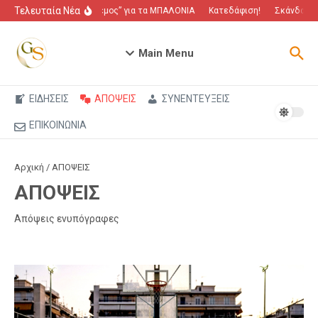
Μετάβαση στο περιεχόμενο
Τελευταία Νέα
“Πόλεμος” για τα ΜΠΑΛΟΝΙΑ
Κατεδάφιση!
Σκάνδαλο π
Main Menu
ΕΙΔΗΣΕΙΣ
ΑΠΟΨΕΙΣ
ΣΥΝΕΝΤΕΥΞΕΙΣ
ΕΠΙΚΟΙΝΩΝΙΑ
Αρχική
/
ΑΠΟΨΕΙΣ
ΑΠΟΨΕΙΣ
Απόψεις ενυπόγραφες