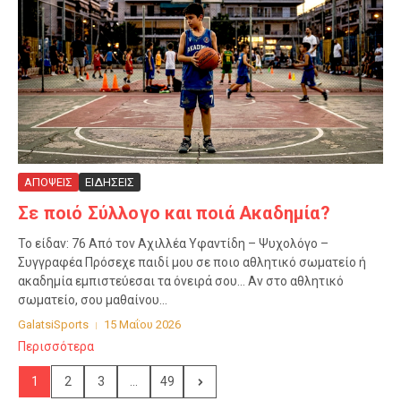
ΑΠΟΨΕΙΣ
ΕΙΔΗΣΕΙΣ
Σε ποιό Σύλλογο και ποιά Ακαδημία?
Το είδαν: 76 Από τον Αχιλλέα Υφαντίδη – Ψυχολόγο –
Συγγραφέα Πρόσεχε παιδί μου σε ποιο αθλητικό σωματείο ή
ακαδημία εμπιστεύεσαι τα όνειρά σου… Αν στο αθλητικό
σωματείο, σου μαθαίνου...
GalatsiSports
15 Μαΐου 2026
Περισσότερα
1
2
3
...
49