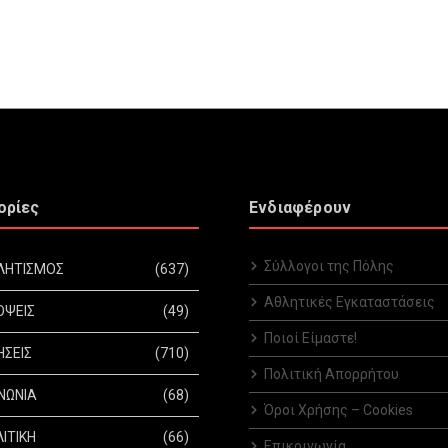
ορίες
Ενδιαφέρουν
Σύλλογοι της Πόλης
ΛΗΤΙΣΜΟΣ
(637)
Αθλητικές Εγκαταστάσεις
ΟΨΕΙΣ
(49)
Ποιοί Είμαστε!
ΗΣΕΙΣ
(710)
Πολιτική Απορρήτου
ΝΩΝΙΑ
(68)
Όροι Χρήσης – Cookies
ΙΤΙΚΗ
(66)
Επικοινωνία