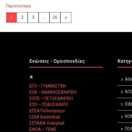
Περισσότερα
1
2
3
...
26
Ενώσεις - Ομοσπονδίες
Κατηγ
*
ΑΘ
ΕΓΟ – ΓΥΜΝΑΣΤΙΚΗ
ΑΠ
ΕΟΚ – ΚΑΛΑΘΟΣΦΑΙΡΙΣΗ
ΕΟΠΕ – ΠΕΤΟΣΦΑΙΡΙΣΗ
ΕΙΔ
ΕΠΟ – ΠΟΔΟΣΦΑΙΡΟ
ΕΠΣΑ Ποδόσφαιρο
ΚΟΙ
ΕΣΚΑ Basketball
ΕΣΠΑΑΑ Volleyball
ΠΟΛ
ΕΦΟΑ – ΤΕΝΙΣ