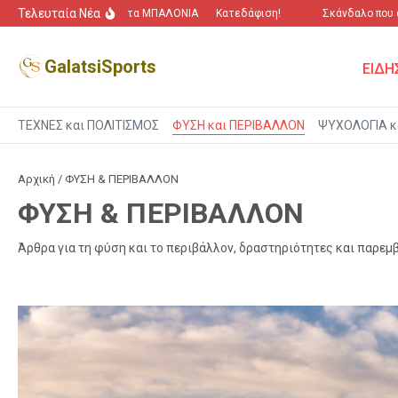
Μετάβαση στο περιεχόμενο
Τελευταία Νέα
“Πόλεμος” για τα ΜΠΑΛΟΝΙΑ
Κατεδάφιση!
Σκάνδαλο που αγ
GalatsiSports
ΕΙΔΗ
ΤΕΧΝΕΣ και ΠΟΛΙΤΙΣΜΟΣ
ΦΥΣΗ και ΠΕΡΙΒΑΛΛΟΝ
ΨΥΧΟΛΟΓΙΑ κ
Αρχική
/
ΦΥΣΗ & ΠΕΡΙΒΑΛΛΟΝ
ΦΥΣΗ & ΠΕΡΙΒΑΛΛΟΝ
Άρθρα για τη φύση και το περιβάλλον, δραστηριότητες και παρεμβ