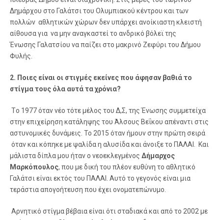
Δημάρχου στο Γαλάτσι του Ολυμπιακού κέντρου και των
πολλών αθλητικών χώρων δεν υπάρχει ανοίκιαστη κλειστή
αίθουσα για να μην αναγκαστεί το ανδρικό βόλεϊ της
Ένωσης Γαλατσίου να παίζει στο μακρινό Ζεφύρι του Δήμου
Φυλής.
2. Ποιες είναι οι στιγμές εκείνες που άφησαν βαθιά το
στίγμα τους όλα αυτά τα χρόνια?
Tο 1977 όταν νέο τότε μέλος του Δ,Σ, της Ένωσης συμμετείχα
στην επιχείρηση κατάληψης του Άλσους Βεΐκου απέναντι στις
αστυνομικές δυνάμεις. To 2015 όταν ήμουν στην πρώτη σειρά
όταν και κόπηκε με ψαλίδα η αλυσίδα και άνοιξε το ΠΑΛΑΙ. Και
μάλιστα δίπλα μου ήταν ο νεοεκλεγμένος
Δήμαρχος
Μαρκόπουλος
, που με δική του πλέον ευθύνη το αθλητικό
Γαλάτσι είναι εκτός του ΠΑΛΑΙ. Αυτό το γεγονός είναι μια
τεράστια απογοήτευση που έχει ονοματεπώνυμο.
Αρνητικό στίγμα βέβαια είναι ότι σταδιακά και από το 2002 με