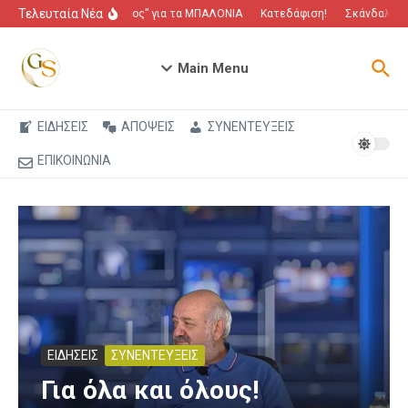
Μετάβαση στο περιεχόμενο
Τελευταία Νέα
“Πόλεμος” για τα ΜΠΑΛΟΝΙΑ
Κατεδάφιση!
Σκάνδαλο που
Main Menu
ΕΙΔΗΣΕΙΣ
ΑΠΟΨΕΙΣ
ΣΥΝΕΝΤΕΥΞΕΙΣ
ΕΠΙΚΟΙΝΩΝΙΑ
ΕΙΔΗΣΕΙΣ
ΣΥΝΕΝΤΕΥΞΕΙΣ
Για όλα και όλους!