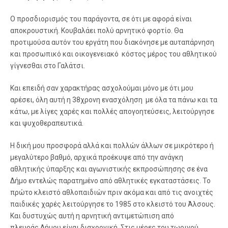
Ο προσδιορισμός του παράγοντα, σε ότι με αφορά είναι
αποκρουστική. Κουβαλάει πολύ αρνητικό φορτίο. Θα
προτιμούσα αυτόν του εργάτη που διακόνησε με αυταπάρνηση
και προσωπικό και οικογενειακό κόστος μέρος του αθλητικού
γίγνεσθαι στο Γαλάτσι.
Και επειδή σαν χαρακτήρας ασχολούμαι μόνο με ότι μου
αρέσει, όλη αυτή η 38χρονη ενασχόληση με όλα τα πάνω και τα
κάτω, με λίγες χαρές και πολλές απογοητεύσεις, λειτούργησε
και ψυχοθεραπευτικά.
Η δική μου προσφορά αλλά και πολλών άλλων σε μικρότερο ή
μεγαλύτερο βαθμό, αρχικά προέκυψε από την ανάγκη
αθλητικής ύπαρξης και αγωνιστικής εκπροσώπησης σε ένα
Δήμο εντελώς παρατημένο από αθλητικές εγκαταστάσεις. Το
πρώτο κλειστό αθλοπαιδιών πριν ακόμα και από τις ανοιχτές
παιδικές χαρές λειτούργησε το 1985 στο κλειστό του Άλσους.
Και δυστυχώς αυτή η αρνητική αντιμετώπιση από
πλευράς Δήμου είναι διαχρονική. Στις μέρες του τωρινού