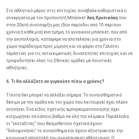
Στο αθλητικό μέρος στις επιτυχίες συνέβαλε καθοριστικά η
συνεργασία με τον προπονητή Μπάσκετ
Άκη
Χρυσικάκη
που
στην 20ετή συνύπαρξη μας (δύο περίοδοι από 10 περίπου
χρόνια ή κάθε μια) ένα τμήμα, το γυναικείο μπάσκετ, που από
την ανυποληψία, κατάφερε να αποτελέσει για χρόνια στο
χώρο παράδειγμα προς μίμηση και να φέρει στο Γαλάτσι
τεράστιες για τις αντικειμενικές δυνατότητες επιτυχίες και να
τροφοδοτήσει όλες τις Εθνικές ομάδες με ποιοτικές
αθλήτριες..
6. Τι θα αλλάζατε αν γυρνούσε πίσω ο χρόνος?
Τίποτα δεν μπορεί να αλλάξει σήμερα. Το συναισθηματικό
δέσιμο με την ομάδα και τον χώρο που λειτουργεί έχει πλέον
ατονήσει. Ένα είδος σχετικής εμπορευματοποίησης έχει
εισχωρήσει σε κάποιο βαθμό σε όλη την κλίμακα. Παράλληλα
οι “νεοταξίτες” που θεσμοθετούν σχετικά έχουν
“δολοφονήσει” το συναίσθημα και έχουν εξοστρακίσει την
κοινωνική αποστολή του σωματειακού αθλητισμού. Ο