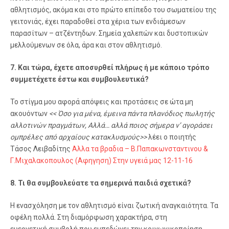
αθλητισμός, ακόμα και στο πρώτο επίπεδο του σωματείου της
γειτονιάς, έχει παραδοθεί στα χέρια των ενδιάμεσων
παρασίτων – ατζέντηδων. Σημεία χαλεπών και δυστοπικών
μελλούμενων σε όλα, άρα και στον αθλητισμό.
7. Και τώρα, έχετε αποσυρθεί πλήρως ή με κάποιο τρόπο
συμμετέχετε έστω και συμβουλευτικά?
Το στίγμα μου αφορά απόψεις και προτάσεις σε ώτα μη
ακουόντων
<< Όσο για μένα, έμεινα πάντα πλανόδιος πωλητής
αλλοτινών πραγμάτων, Αλλά… αλλά ποιος σήμερα ν’ αγοράσει
ομπρέλες από αρχαίους κατακλυσμούς>>
λέει ο ποιητής
Τάσος Λειβαδίτης
Αλλα τα βραδια – Β.Παπακωνσταντινου &
Γ.Μιχαλακοπουλος (Αφηγηση) Στην υγειά μας 12-11-16
8. Τι θα συμβουλεύατε τα σημερινά παιδιά σχετικά?
Η ενασχόληση με τον αθλητισμό είναι ζωτική αναγκαιότητα. Τα
οφέλη πολλά. Στη διαμόρφωση χαρακτήρα, στη