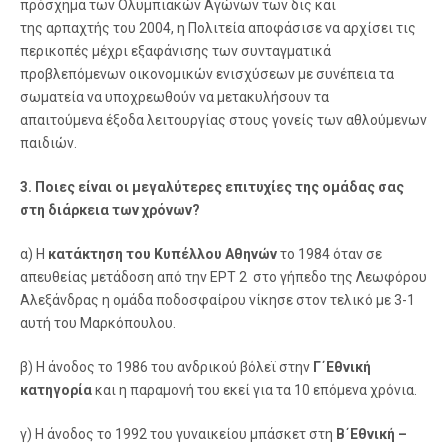
πρόσχημα των Ολυμπιακών Αγώνων των δις και
της αρπαχτής του 2004, η Πολιτεία αποφάσισε να αρχίσει τις
περικοπές μέχρι εξαφάνισης των συνταγματικά
προβλεπόμενων οικονομικών ενισχύσεων με συνέπεια τα
σωματεία να υποχρεωθούν να μετακυλήσουν τα
απαιτούμενα έξοδα λειτουργίας στους γονείς των αθλούμενων
παιδιών.
3. Ποιες είναι οι μεγαλύτερες επιτυχίες της ομάδας σας
στη διάρκεια των χρόνων?
α) Η
κατάκτηση του Κυπέλλου Αθηνών
το 1984 όταν σε
απευθείας μετάδοση από την ΕΡΤ 2 στο γήπεδο της Λεωφόρου
Αλεξάνδρας η ομάδα ποδοσφαίρου νίκησε στον τελικό με 3-1
αυτή του Μαρκόπουλου.
β) Η άνοδος το 1986 του ανδρικού βόλεϊ στην
Γ΄Εθνική
κατηγορία
και η παραμονή του εκεί για τα 10 επόμενα χρόνια.
γ) Η άνοδος το 1992 του γυναικείου μπάσκετ στη
Β΄Εθνική –