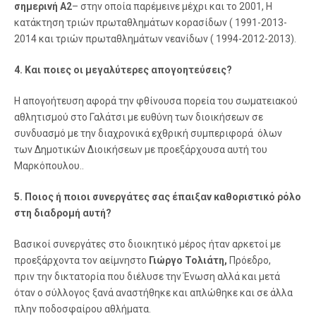
σημερινή Α2
– στην οποία παρέμεινε μέχρι και το 2001, Η
κατάκτηση τριών πρωταθλημάτων κορασίδων ( 1991-2013-
2014 και τριών πρωταθλημάτων νεανίδων ( 1994-2012-2013).
4. Και ποιες οι μεγαλύτερες απογοητεύσεις?
Η απογοήτευση αφορά την φθίνουσα πορεία του σωματειακού
αθλητισμού στο Γαλάτσι με ευθύνη των διοικήσεων σε
συνδυασμό με την διαχρονικά εχθρική συμπεριφορά όλων
των Δημοτικών Διοικήσεων με προεξάρχουσα αυτή του
Μαρκόπουλου..
5. Ποιος ή ποιοι συνεργάτες σας έπαιξαν καθοριστικό ρόλο
στη διαδρομή αυτή?
Βασικοί συνεργάτες στο διοικητικό μέρος ήταν αρκετοί με
προεξάρχοντα τον αείμνηστο
Γιώργο Τολιάτη,
Πρόεδρο,
πριν την δικτατορία που διέλυσε την Ένωση αλλά και μετά
όταν ο σύλλογος ξανά αναστήθηκε και απλώθηκε και σε άλλα
πλην ποδοσφαίρου αθλήματα.