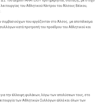
 Δ.Σ. του Δήμου ΓΑΛΑΤΣΙΟΥ προ ημερήσιας διάταξης, με στόχο
ς λειτουργίας του Αθλητικού Κέντρου του Άλσους Βέϊκου,
.
ων συμβασιούχων που εργάζονταν στο Άλσος, με αποτέλεσμα
ν συλλόγων κατά προτροπή του προέδρου του Αθλητικού και
 για την έλλειψη φυλάκων, λόγω των απολύσεων τους, στο
 λειτουργία των Αθλητικών Συλλόγων αλλά και όλων των