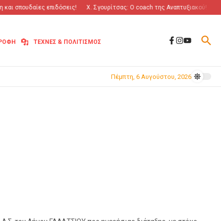
και σπουδαίες επιδόσεις!
Χ. Σγουρίτσας: O coach της Αναπτυξιακού!
“Πό
ΤΡΟΦΗ
ΤΕΧΝΕΣ & ΠΟΛΙΤΙΣΜΟΣ
Πέμπτη, 6 Αυγούστου, 2026