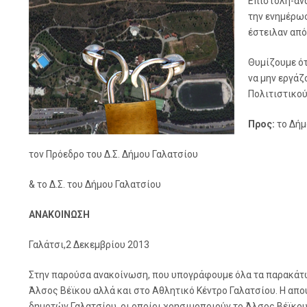
Επιστολή-ανα
την ενημέρωσ
έστειλαν από
Θυμίζουμε ό
να μην εργάζ
Πολιτιστικού
Προς:
το Δήμ
τον Πρόεδρο του Δ.Σ. Δήμου Γαλατσίου
& το Δ.Σ. του Δήμου Γαλατσίου
ΑΝΑΚΟΙΝΩΣΗ
Γαλάτσι,2 Δεκεμβρίου 2013
Στην παρούσα ανακοίνωση, που υπογράφουμε όλα τα παρακάτω
Άλσος Βέϊκου αλλά και στο Αθλητικό Κέντρο Γαλατσίου. Η απ
δημοτών Γαλατσίου, οι οποίοι χρησιμοποιούν το Άλσος Βέϊκου