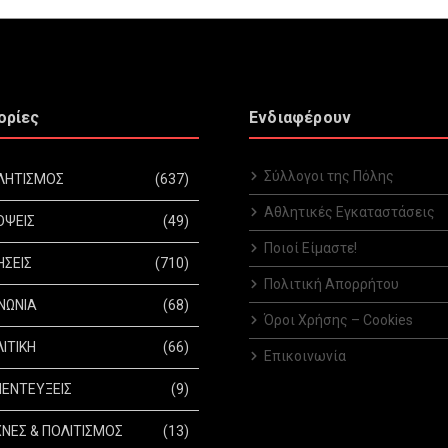
ορίες
Ενδιαφέρουν
Σύλλογοι της Πόλης
ΛΗΤΙΣΜΟΣ
(637)
Αθλητικές Εγκαταστάσεις
ΟΨΕΙΣ
(49)
Ποιοί Είμαστε!
ΗΣΕΙΣ
(710)
Πολιτική Απορρήτου
ΝΩΝΙΑ
(68)
Όροι Χρήσης – Cookies
ΙΤΙΚΗ
(66)
Επικοινωνία
ΕΝΤΕΥΞΕΙΣ
(9)
ΝΕΣ & ΠΟΛΙΤΙΣΜΟΣ
(13)