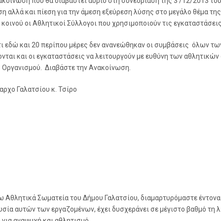
κοίνωση που θα διαβαστεί αύριο στη συνεδρίαση της 3 /12/2013 του
η αλλά και πίεση για την άμεση εξεύρεση λύσης στο μεγάλο θέμα τη
 κοινού οι Αθλητικοί Σύλλογοι που χρησιμοποιούν τις εγκαταστάσεις
τι εδώ και 20 περίπου μέρες δεν ανανεώθηκαν οι συμβάσεις όλων τ
ονται και οι εγκαταστάσεις να λειτουργούν με ευθύνη των αθλητικώ
 Οργανισμού. Διαβάστε την Ανακοίνωση.
αρχο Γαλατσίου κ. Τσίρο
 Αθλητικά Σωματεία του Δήμου Γαλατσίου, διαμαρτυρόμαστε έντονα
ουσία αυτών των εργαζομένων, έχει δυσχεράνει σε μέγιστο βαθμό τη
 για αναψυχή και αθλητισμό.