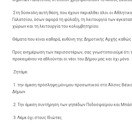
Στη δύσκολη αυτή θέση, που έχουν περιέλθει όλοι οι Αθλητικο
Γαλατσίου, όσων αφορά τη φύλαξη, τη λειτουργία των εγκατα
χώρων και τη λειτουργία του κολυμβητηρίου.
Θέματα που είναι καθαρά, ευθύνη της Δημοτικής Αρχής καθώς
Προς ενημέρωση των περισσοτέρων, σας γνωστοποιούμε ότι τη
προκειμένου να αθλούνται οι νέοι του Δήμου μας και όχι μόνο.
Ζητάμε:
1. την άμεση πρόσληψη μόνιμου προσωπικού στο Άλσος Βέϊκου
Δήμων.
2. Την άμεση συντήρηση των γηπέδων Ποδοσφαίρου και Μπάσ
3. Λέμε όχι στους Ιδιώτες.