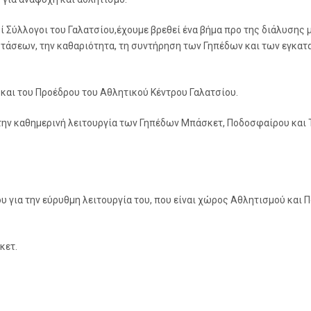
ί Σύλλογοι του Γαλατσίου,έχουμε βρεθεί ένα βήμα προ της διάλυσης 
στάσεων, την καθαριότητα, τη συντήρηση των Γηπέδων και των εγκ
 και του Προέδρου του Αθλητικού Κέντρου Γαλατσίου.
ν καθημερινή λειτουργία των Γηπέδων Μπάσκετ, Ποδοσφαίρου και Τέ
 για την εύρυθμη λειτουργία του, που είναι χώρος Αθλητισμού και 
κετ.