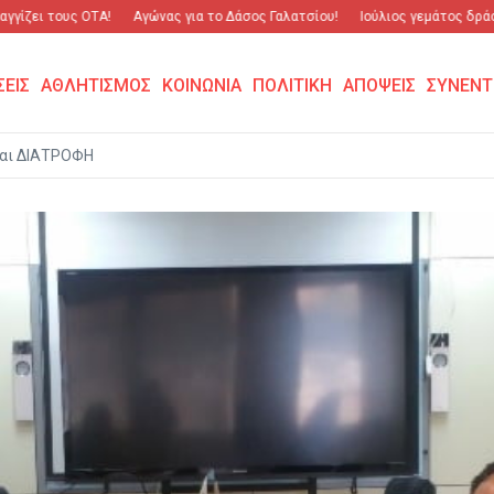
ζει τους ΟΤΑ!
Αγώνας για το Δάσος Γαλατσίου!
Ιούλιος γεμάτος δράση κ
ΣΕΙΣ
ΑΘΛΗΤΙΣΜΟΣ
ΚΟΙΝΩΝΙΑ
ΠΟΛΙΤΙΚΗ
ΑΠΟΨΕΙΣ
ΣΥΝΕΝΤ
αι ΔΙΑΤΡΟΦΗ