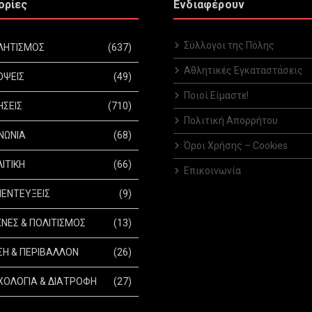
ορίες
Ενδιαφέρουν
Σύλλογοι της Πόλης
ΛΗΤΙΣΜΟΣ
(637)
Αθλητικές Εγκαταστάσεις
ΟΨΕΙΣ
(49)
Ποιοί Είμαστε!
ΗΣΕΙΣ
(710)
Πολιτική Απορρήτου
ΝΩΝΙΑ
(68)
Όροι Χρήσης – Cookies
ΙΤΙΚΗ
(66)
Επικοινωνία
ΕΝΤΕΥΞΕΙΣ
(9)
ΝΕΣ & ΠΟΛΙΤΙΣΜΟΣ
(13)
Η & ΠΕΡΙΒΑΛΛΟΝ
(26)
ΟΛΟΓΙΑ & ΔΙΑΤΡΟΦΗ
(27)