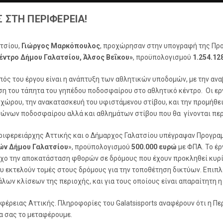
ΣΤΗ ΠΕΡΙΦΕΡΕΙΑ!
ατσίου,
Γιώργος Μαρκόπουλος
, προχώρησαν στην υπογραφή της Προ
ντρο Δήμου Γαλατσίου, Άλσος Βεΐκου»
, προϋπολογισμού
1.254.12
ός του έργου είναι η ανάπτυξη των αθλητικών υποδομών, με την ανα
η του τάπητα του γηπέδου ποδοσφαίρου στο αθλητικό κέντρο. Οι ε
χώρου, την ανακατασκευή του υφιστάμενου στίβου, και την προμήθει
ώνων ποδοσφαίρου αλλά και αθλημάτων στίβου που θα γίνονται περ
ριφερειάρχης Αττικής και ο Δήμαρχος Γαλατσίου υπέγραψαν Προγραμ
ών Δήμου Γαλατσίου
», προϋπολογισμού
500.000 ευρώ
με ΦΠΑ. Το έ
όχο την αποκατάσταση φθορών σε δρόμους που έχουν προκληθεί κυρ
 εκτελούν τομές στους δρόμους για την τοποθέτηση δικτύων. Επιπ
λων κλίσεων της περιοχής, και για τους οποίους είναι απαραίτητη 
ιφέρειας Αττικής. Πληροφορίες του Galatsisports αναφέρουν ότι η Π
α σας το μεταφέρουμε.