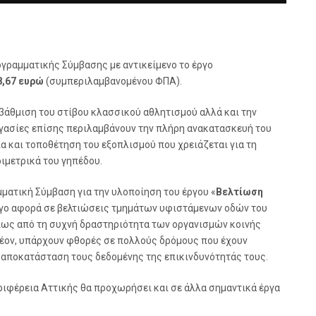
γραμματικής Σύμβασης με αντικείμενο το έργο
8,67 ευρώ
(συμπεριλαμβανομένου ΦΠΑ).
βάθμιση του στίβου κλασσικού αθλητισμού αλλά και την
ργασίες επίσης περιλαμβάνουν την πλήρη ανακατασκευή του
α και τοποθέτηση του εξοπλισμού που χρειάζεται για τη
ιμετρικά του γηπέδου.
ματική Σύμβαση για την υλοποίηση του έργου «
Βελτίωση
ργο αφορά σε βελτιώσεις τμημάτων υφιστάμενων οδών του
ίως από τη συχνή δραστηριότητα των οργανισμών κοινής
λέον, υπάρχουν φθορές σε πολλούς δρόμους που έχουν
η αποκατάσταση τους δεδομένης της επικινδυνότητάς τους.
εριφέρεια Αττικής θα προχωρήσει και σε άλλα σημαντικά έργα