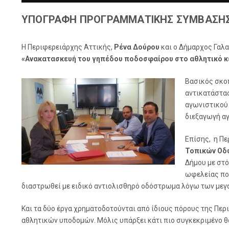
ΥΠΟΓΡΑΦΗ ΠΡΟΓΡΑΜΜΑΤΙΚΗΣ ΣΥΜΒΑΣΗΣ 
Η Περιφερειάρχης Αττικής,
Ρένα Δούρου
και ο Δήμαρχος Γαλ
«Ανακατασκευή του γηπέδου ποδοσφαίρου στο αθλητικό κέ
Βασικός σκοπ
αντικατάστασ
αγωνιστικού 
διεξαγωγή αγ
Επίσης, η Πε
Τοπικών Οδ
Δήμου με στ
ωφελείας που
διαστρωθεί με ειδικό αντιολισθηρό οδόστρωμα λόγω των μεγά
Και τα δύο έργα χρηματοδοτούνται από ίδιους πόρους της Περ
αθλητικών υποδομών. Μόλις υπάρξει κάτι πιο συγκεκριμένο θ