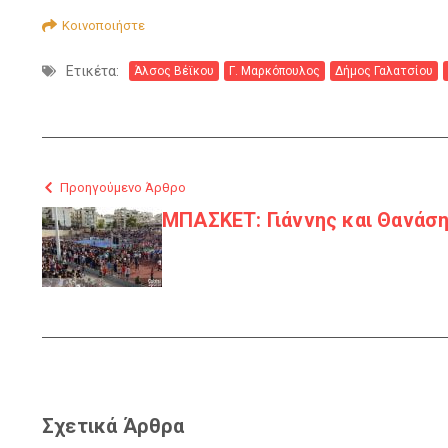
Κοινοποιήστε
Ετικέτα:
Άλσος Βέϊκου
Γ. Μαρκόπουλος
Δήμος Γαλατσίου
Προηγούμενο Άρθρο
ΜΠΑΣΚΕΤ: Γιάννης και Θανάση
Σχετικά Άρθρα