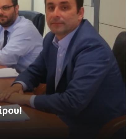
ίρου!