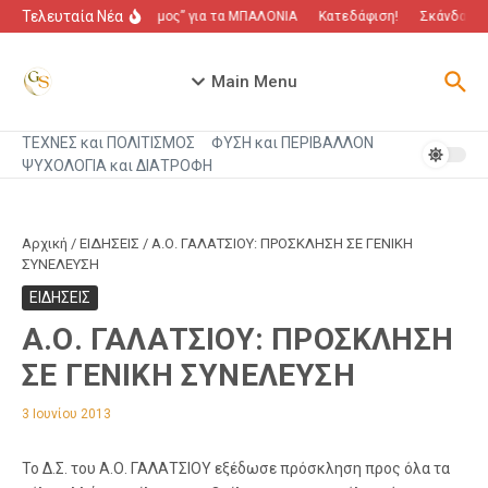
Μετάβαση στο περιεχόμενο
Τελευταία Νέα
“Πόλεμος” για τα ΜΠΑΛΟΝΙΑ
Κατεδάφιση!
Σκάνδαλο π
Main Menu
ΤΕΧΝΕΣ και ΠΟΛΙΤΙΣΜΟΣ
ΦΥΣΗ και ΠΕΡΙΒΑΛΛΟΝ
ΨΥΧΟΛΟΓΙΑ και ΔΙΑΤΡΟΦΗ
Αρχική
/
ΕΙΔΗΣΕΙΣ
/
Α.Ο. ΓΑΛΑΤΣΙΟΥ: ΠΡΟΣΚΛΗΣΗ ΣΕ ΓΕNΙKΗ
ΣΥΝΕΛΕΥΣΗ
ΕΙΔΗΣΕΙΣ
Α.Ο. ΓΑΛΑΤΣΙΟΥ: ΠΡΟΣΚΛΗΣΗ
ΣΕ ΓΕNΙKΗ ΣΥΝΕΛΕΥΣΗ
3 Ιουνίου 2013
To Δ.Σ. του Α.Ο. ΓΑΛΑΤΣΙΟΥ εξέδωσε πρόσκληση προς όλα τα