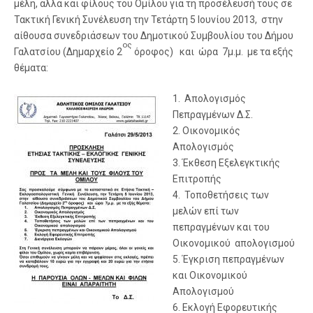
μέλη, αλλά και φίλους του Ομίλου για τη προσέλευσή τους σε
Τακτική Γενική Συνέλευση την Τετάρτη 5 Ιουνίου 2013, στην
αίθουσα συνεδριάσεων του Δημοτικού Συμβουλίου του Δήμου
ος
Γαλατσίου (Δημαρχείο 2
όροφος) και ώρα 7μ.μ. με τα εξής
θέματα:
1. Απολογισμός
Πεπραγμένων Δ.Σ.
2. Οικονομικός
Απολογισμός
3. Έκθεση Εξελεγκτικής
Επιτροπής
4. Τοποθετήσεις των
μελών επί των
πεπραγμένων και του
Οικονομικού απολογισμού
5. Έγκριση πεπραγμένων
και Οικονομικού
Απολογισμού
6. Εκλογή Εφορευτικής