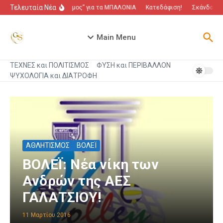
Μετάβαση στο περιεχόμενο
Τελευταία Νέα
“Πόλεμος” για τα ΜΠΑΛΟΝΙΑ
Κατεδάφιση!
Σκάνδαλο π
Main Menu
ΤΕΧΝΕΣ και ΠΟΛΙΤΙΣΜΟΣ
ΦΥΣΗ και ΠΕΡΙΒΑΛΛΟΝ
ΨΥΧΟΛΟΓΙΑ και ΔΙΑΤΡΟΦΗ
ΑΘΛΗΤΙΣΜΟΣ
ΒΟΛΕΪ
ΒΟΛΕΪ: Νέα νίκη των
Ανδρών της ΑΕΣ
ΓΑΛΑΤΣΙΟΥ!
11 Μαρτίου 2016