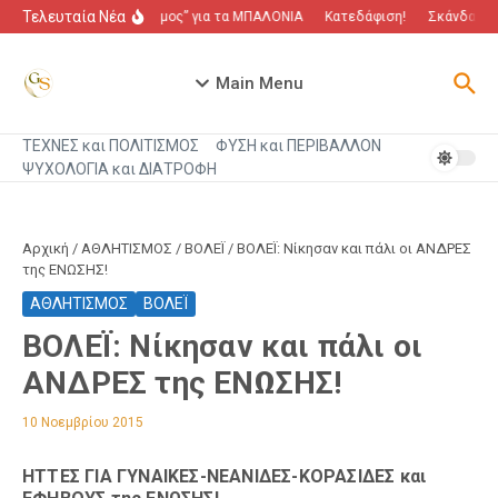
Μετάβαση στο περιεχόμενο
Τελευταία Νέα
“Πόλεμος” για τα ΜΠΑΛΟΝΙΑ
Κατεδάφιση!
Σκάνδαλο π
Main Menu
ΤΕΧΝΕΣ και ΠΟΛΙΤΙΣΜΟΣ
ΦΥΣΗ και ΠΕΡΙΒΑΛΛΟΝ
ΨΥΧΟΛΟΓΙΑ και ΔΙΑΤΡΟΦΗ
Αρχική
/
ΑΘΛΗΤΙΣΜΟΣ
/
ΒΟΛΕΪ
/
ΒΟΛΕΪ: Νίκησαν και πάλι οι ΑΝΔΡΕΣ
της ΕΝΩΣΗΣ!
ΑΘΛΗΤΙΣΜΟΣ
ΒΟΛΕΪ
ΒΟΛΕΪ: Νίκησαν και πάλι οι
ΑΝΔΡΕΣ της ΕΝΩΣΗΣ!
10 Νοεμβρίου 2015
ΗΤΤΕΣ ΓΙΑ ΓΥΝΑΙΚΕΣ-ΝΕΑΝΙΔΕΣ-ΚΟΡΑΣΙΔΕΣ και