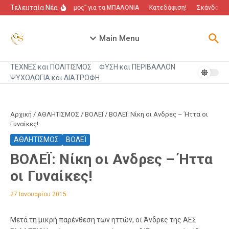
Μετάβαση στο περιεχόμενο
Τελευταία Νέα
“Πόλεμος” για τα ΜΠΑΛΟΝΙΑ
Κατεδάφιση!
Σκάνδαλο π
Main Menu
ΤΕΧΝΕΣ και ΠΟΛΙΤΙΣΜΟΣ
ΦΥΣΗ και ΠΕΡΙΒΑΛΛΟΝ
ΨΥΧΟΛΟΓΙΑ και ΔΙΑΤΡΟΦΗ
Αρχική
/
ΑΘΛΗΤΙΣΜΟΣ
/
ΒΟΛΕΪ
/
ΒΟΛΕΪ: Νίκη οι Ανδρες – Ήττα οι
Γυναίκες!
ΑΘΛΗΤΙΣΜΟΣ
ΒΟΛΕΪ
ΒΟΛΕΪ: Νίκη οι Ανδρες – Ήττα
οι Γυναίκες!
27 Ιανουαρίου 2015
Μετά τη μικρή παρένθεση των ηττών, οι Άνδρες της ΑΕΣ