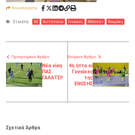
Κοινοποιήστε
Ετικέτα:
Α2
Βιντσιλαίου
Γυναίκες
Μπάσκετ
Φουράκη
Προηγούμενο Άρθρο
Επόμενο Άρθρο
Νέα νίκη
4η ήττα οι
ΠΑΣ
Γυναίκες
ΓΑΛΑΤΣΙ!
της
ΕΝΩΣΗΣ
Σχετικά Άρθρα