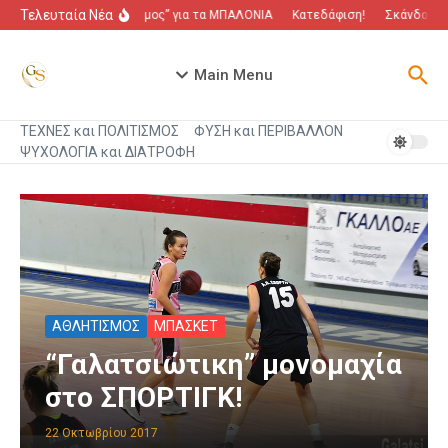
Μετάβαση στο περιεχόμενο
Τελευταία Νέα
“Πόλεμος” για τα ΜΠΑΛΟΝΙΑ
Κατεδάφιση!
Σκάνδαλο π
Main Menu
ΤΕΧΝΕΣ και ΠΟΛΙΤΙΣΜΟΣ
ΦΥΣΗ και ΠΕΡΙΒΑΛΛΟΝ
ΨΥΧΟΛΟΓΙΑ και ΔΙΑΤΡΟΦΗ
ΑΘΛΗΤΙΣΜΟΣ
ΜΠΑΣΚΕΤ
“Γαλατσιώτικη” μονομαχία
στο ΣΠΟΡΤΙΓΚ!
22 Οκτωβρίου 2017