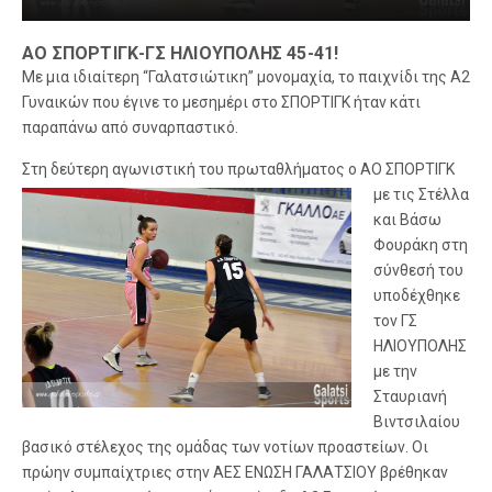
ΑΟ ΣΠΟΡΤΙΓΚ-ΓΣ ΗΛΙΟΥΠΟΛΗΣ 45-41!
Με μια ιδιαίτερη “Γαλατσιώτικη” μονομαχία, το παιχνίδι της Α2
Γυναικών που έγινε το μεσημέρι στο ΣΠΟΡΤΙΓΚ ήταν κάτι
παραπάνω από συναρπαστικό.
Στη δεύτερη α
γωνιστική του πρωταθλήματος ο ΑΟ ΣΠΟΡΤΙΓΚ
με τις Στέλλα
και Βάσω
Φουράκη στη
σύνθεσή του
υποδέχθηκε
τον ΓΣ
ΗΛΙΟΥΠΟΛΗΣ
με την
Σταυριανή
Βιντσιλαίου
βασικό στέλεχος της ομάδας των νοτίων προαστείων. Οι
πρώην συμπαίχτριες στην ΑΕΣ ΕΝΩΣΗ ΓΑΛΑΤΣΙΟΥ βρέθηκαν