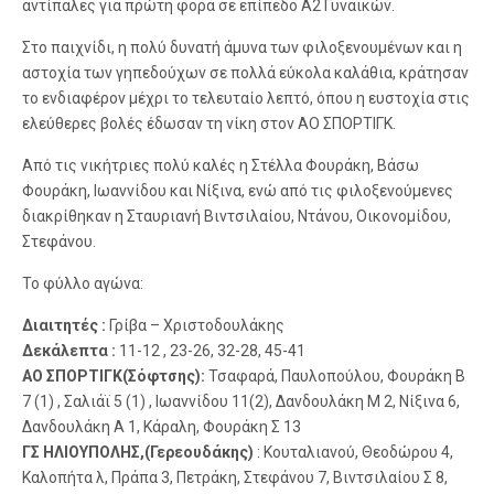
αντίπαλες για πρώτη φορά σε επίπεδο Α2 Γυναικών.
Στο παιχνίδι, η πολύ δυνατή άμυνα των φιλοξενουμένων και η
αστοχία των γηπεδούχων σε πολλά εύκολα καλάθια, κράτησαν
το ενδιαφέρον μέχρι το τελευταίο λεπτό, όπου η ευστοχία στις
ελεύθερες βολές έδωσαν τη νίκη στον ΑΟ ΣΠΟΡΤΙΓΚ.
Από τις νικήτριες πολύ καλές η Στέλλα Φουράκη, Βάσω
Φουράκη, Ιωαννίδου και Νίξινα, ενώ από τις φιλοξενούμενες
διακρίθηκαν η Σταυριανή Βιντσιλαίου, Ντάνου, Οικονομίδου,
Στεφάνου.
Το φύλλο αγώνα:
Διαιτητές :
Γρίβα – Χριστοδουλάκης
Δεκάλεπτα :
11-12 , 23-26, 32-28, 45-41
ΑΟ ΣΠΟΡΤΙΓΚ(Σόφτσης):
Τσαφαρά, Παυλοπούλου, Φουράκη Β
7 (1) , Σαλιάϊ 5 (1) , Ιωαννίδου 11(2), Δανδουλάκη Μ 2, Νίξινα 6,
Δανδουλάκη Α 1, Κάραλη, Φουράκη Σ 13
ΓΣ ΗΛΙΟΥΠΟΛΗΣ,(Γερεουδάκης)
: Κουταλιανού, Θεοδώρου 4,
Καλοπήτα λ, Πράπα 3, Πετράκη, Στεφάνου 7, Βιντσιλαίου Σ 8,