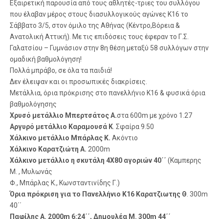
Εξαιρετική παρουσία από τους αθλητές-τριες του συλλόγου
που έλαβαν μέρος στους διασυλλογικούς αγώνες Κ16 το
Σάββατο 3/5, στον όμιλο της Αθήνας (Κέντρο,Βόρεια &
Ανατολική Αττική). Με τις επιδόσεις τους έφεραν το Γ.Σ.
Γαλατσίου – Γυμνάσιον στην 8η θέση μεταξύ 58 συλλόγων στην
ομαδική βαθμολόγηση!
Πολλά μπράβο, σε όλα τα παιδιά!
Δεν έλειψαν και οι προσωπικές διακρίσεις.
Μετάλλια, όρια πρόκρισης στο πανελλήνιο Κ16 & φυσικά όρια
βαθμολόγησης
Χρυσό μετάλλιο Μπερτσάτος Α.
στα 600m με χρόνο 1.27
Αργυρό μετάλλιο Καραμουσά Κ
. Σφαίρα 9.50
Χάλκινο μετάλλιο Μπάρλας Κ.
Ακόντιο
Χάλκινο Καρατζιώτη Α.
2000m
Χάλκινο μετάλλιο η σκυτάλη 4Χ80 αγοριών 40΄΄
(Καμπερης
Μ. , Μυλωνάς
Φ., Μπάρλας Κ., Κωνσταντινίδης Γ.)
Όρια πρόκριση για το Πανελλήνιο Κ16 Καρατζιωτης Θ
. 300m
40΄΄
Παφίλης Α. 2000m 6:24΄΄, Δημουλέα Μ. 300m 44΄΄