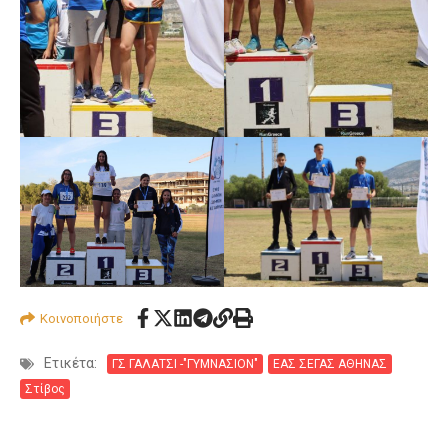
Κοινοποιήστε
Ετικέτα:
ΓΣ ΓΑΛΑΤΣΙ -"ΓΥΜΝΑΣΙΟΝ"
ΕΑΣ ΣΕΓΑΣ ΑΘΗΝΑΣ
Στίβος