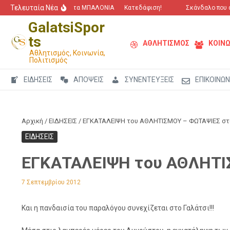
Μετάβαση στο περιεχόμενο
Τελευταία Νέα
“Πόλεμος” για τα ΜΠΑΛΟΝΙΑ
Κατεδάφιση!
Σκάνδαλο που αγγ
GalatsiSpor
ts
ΑΘΛΗΤΙΣΜΟΣ
ΚΟΙΝΩ
Αθλητισμός, Κοινωνία,
Πολιτισμός
ΕΙΔΗΣΕΙΣ
ΑΠΟΨΕΙΣ
ΣΥΝΕΝΤΕΥΞΕΙΣ
ΕΠΙΚΟΙΝΩΝ
Αρχική
/
ΕΙΔΗΣΕΙΣ
/
ΕΓΚΑΤΑΛΕΙΨΗ του ΑΘΛΗΤΙΣΜΟΥ – ΦΩΤΑΨΙΕΣ στο 
ΕΙΔΗΣΕΙΣ
ΕΓΚΑΤΑΛΕΙΨΗ του ΑΘΛΗΤΙΣ
7 Σεπτεμβρίου 2012
Και η πανδαισία του παραλόγου συνεχίζεται στο Γαλάτσι!!!