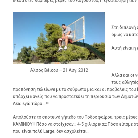
Μέσα στις λαμπερές μέρες του Αυγούστου, η εγκατάληψη των 
Στη διπλανή 
όμως να κατα
Αυτή είναι η
Αλσος Βέικου – 21 Αυγ. 2012
Αλλά και οι 
τους αθλητέ
προπόνηση τελείωνε με το σούρωπο μια και οι προβολείς του
υπάρχει κανείς που να προστατεύει τη περιουσία των Δημοτών 
Λέω εγώ τώρα….!!!
Απολαύστε το σκοτεινό γήπεδο του Ποδοσφαίρου, τρεις μέρες
ΚΑΜΙΝΙΟΥ!!! Πόσο να στοίχισαν;;; 4-5 χιλιάρικα;;; Πόσο είπαμε 
που είναι πολύ Large, δεν ασχολείται…