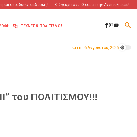
και σπουδαίες επιδόσεις!
Χ. Σγουρίτσας: O coach της Αναπτυξιακού!
“Πό
ΤΡΟΦΗ
ΤΕΧΝΕΣ & ΠΟΛΙΤΙΣΜΟΣ
Πέμπτη, 6 Αυγούστου, 2026
” του ΠΟΛΙΤΙΣΜΟΥ!!!