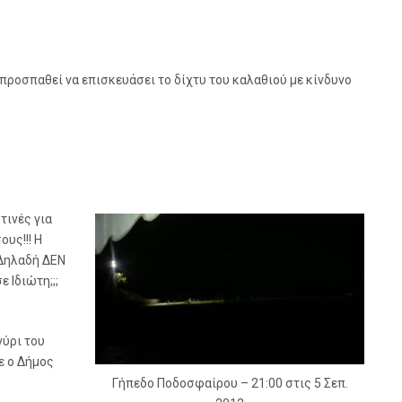
προσπαθεί να επισκευάσει το δίχτυ του καλαθιού με κίνδυνο
τινές για
υς!!! Η
 Δηλαδή ΔΕΝ
 Ιδιώτη;;;
γύρι του
τε ο Δήμος
Γήπεδο Ποδοσφαίρου – 21:00 στις 5 Σεπ.