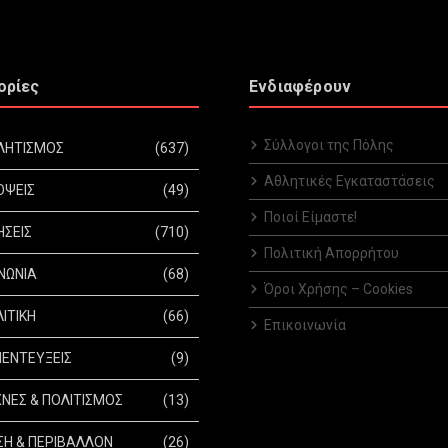
ορίες
Ενδιαφέρουν
Σύλλογοι της Πόλης
ΛΗΤΙΣΜΟΣ
(637)
Αθλητικές Εγκαταστάσεις
ΟΨΕΙΣ
(49)
Ποιοί Είμαστε!
ΗΣΕΙΣ
(710)
Πολιτική Απορρήτου
ΝΩΝΙΑ
(68)
Όροι Χρήσης – Cookies
ΙΤΙΚΗ
(66)
Επικοινωνία
ΕΝΤΕΥΞΕΙΣ
(9)
ΝΕΣ & ΠΟΛΙΤΙΣΜΟΣ
(13)
Η & ΠΕΡΙΒΑΛΛΟΝ
(26)