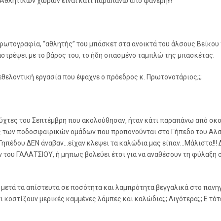
Αθλητικών χώρων είναι κάτι παραπάνω από φανερή!!!
φωτογραφία, “αθλητής” του μπάσκετ στα ανοικτά του άλσους Βείκου 
στρέψει με το βάρος του, το ήδη σπασμένο ταμπλώ της μπασκέτας.
 εθελοντική εργασία που έψαχνε ο πρόεδρος κ. Πρωτονοτάριος;;;
νύχτες του Σεπτέμβρη που ακολούθησαν, ήταν κάτι παραπάνω από σκο
ς των ποδοσφαιρικών ομάδων που προπονούνται στο Γήπεδο του Αλσο
 Γηπέδου ΔΕΝ άναβαν…είχαν κλεψει τα καλώδια μας είπαν…Μάλιστα!!!
του ΓΑΛΑΤΣΙΟΥ, ή μηπως βολεύει έτσι για να αναθέσουν τη φύλαξη σε
 μετά τα απίστευτα σε ποσότητα και λαμπρότητα βεγγαλικά στο πανη
ότι κοστίζουν μερικές καμμένες λάμπες και καλώδια;;; Λιγότερα;;; Ε τό