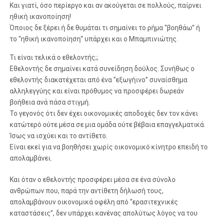
Και γιατί, όσο περίεργο και αν ακούγεται σε πολλούς, παίρνει
ηθική ικανοποίηση!
Όποιος δε ξέρει ή δε θυμάται τι σημαίνει το ρήμα “βοηθάω” ή
το “ηθική ικανοποίηση” υπάρχει και ο Μπαμπινιώτης.
Τι είναι τελικά ο εθελοντής;;
Εθελοντής δε σημαίνει κατά συνείδηση δούλος. Συνήθως ο
εθελοντής διακατέχεται από ένα “εξωγήινο” συναίσθημα
αλληλεγγύης και είναι πρόθυμος να προσφέρει δωρεάν
βοήθεια ανά πάσα στιγμή.
Το γεγονός ότι δεν έχει οικονομικές αποδοχές δεν τον κάνει
κατώτερό ούτε μέσα σε μια ομάδα ούτε βέβαια επαγγελματικά.
Ίσως να ισχύει και το αντίθετο.
Είναι εκεί για να βοηθήσει χωρίς οικονομικό κίνητρο επειδή το
απολαμβάνει.
Και όταν ο εθελοντής προσφέρει μέσα σε ένα σύνολο
ανθρώπων που, παρά την αντίθετη δήλωσή τους,
απολαμβάνουν οικονομικά οφέλη από “ερασιτεχνικές
καταστάσεις”, δεν υπάρχει κανένας απολύτως λόγος να του