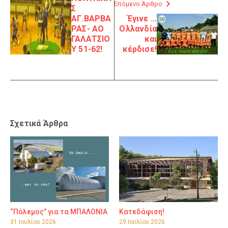
Επόμενο Άρθρο
Σ
ΑΓ.ΒΑΡΒΑ
Έγινε …
ΡΑΣ- ΑΟ
Ολλανδία
ΓΑΛΑΤΣΙΟ
και
Υ 51-62!
κέρδισε!
Σχετικά Άρθρα
“Πόλεμος” για τα ΜΠΑΛΟΝΙΑ
Κατεδάφιση!
31 Ιουλίου 2026
29 Ιουλίου 2026