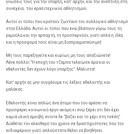
γνώσεις τους για την ύπαρξη, κατ’ αρχήν, και την ανάπτυξη στη
συνέχεια, του ερασιτεχνικού αθλητισμού.
Αυτοί οι τύποι που κρατούν ζωντανό τον συλλογικό αθλητισμό
στην Ελλάδα. Αυτοί οι τύποι που ενώ βλέπουν γύρω τους τη
ρεμούλα και την αρπαχτή, τη προσπερνούν, γιατί απλά η ιδέα
και η προσφορά τους είναι μη διαπραγματεύσιμη!
Μη τους παρεξηγείτε και κυρίως μη τους απαξιώνετε!
Λένε πολλοί “Η εποχή του τζάμπα τελείωσε άρα και οι
εθελοντές δεν έχουν λόγο ύπαρξης”. Μάλιστα!
Κατ’ αρχήν ας μην συγχέουμε τις λέξεις εθελοντής και
μαλάκας.
Εθελοντής είναι απλώς ένα άτομο που του αρέσει να
προσφέρει κοινωνικό έργο ακόμη κι ενώ ξέρει ότι δεν έχει
καμιά υλική αμοιβή, ενίοτε δε “βάζει και το χέρι στη τσέπη”.
Διαθέτει τον ελεύθερό του χρόνο σε δραστηριότητες που τον
ενδιαφέρουν γιατί απλούστατα θέλει να βοηθήσει.