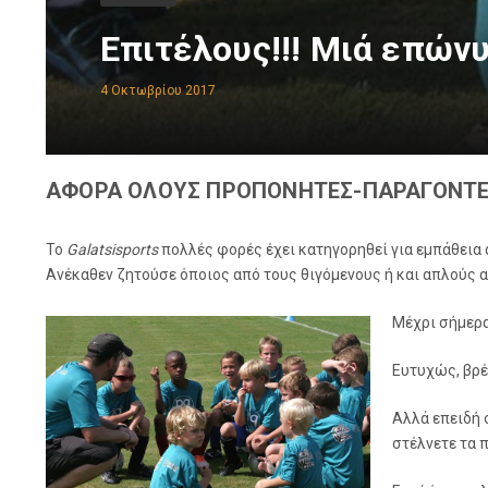
Επιτέλους!!! Μιά επώνυ
4 Οκτωβρίου 2017
ΑΦΟΡΑ ΟΛΟΥΣ ΠΡΟΠΟΝΗΤΕΣ-ΠΑΡΑΓΟΝΤΕΣ
To
Galatsisports
πολλές φορές έχει κατηγορηθεί για εμπάθεια
Ανέκαθεν ζητούσε όποιος από τους θιγόμενους ή και απλούς α
Μέχρι σήμερ
Ευτυχώς, βρέ
Αλλά επειδή 
στέλνετε τα 