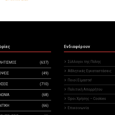
ορίες
Ενδιαφέρουν
Σύλλογοι της Πόλης
ΛΗΤΙΣΜΟΣ
(637)
Αθλητικές Εγκαταστάσεις
ΟΨΕΙΣ
(49)
Ποιοί Είμαστε!
ΗΣΕΙΣ
(710)
Πολιτική Απορρήτου
ΝΩΝΙΑ
(68)
Όροι Χρήσης – Cookies
ΙΤΙΚΗ
(66)
Επικοινωνία