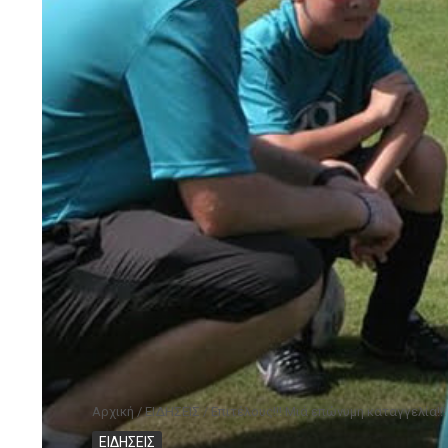
Αρχική
/
ΕΙΔΗΣΕΙΣ
/
Επιτέλους!!! Μιά επώνυμη καταγγελία!!!
ΕΙΔΗΣΕΙΣ