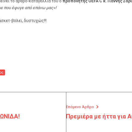
λείνει το άρθρο-καταγελλία του ο
προπονητής UEFA C κ. Γιάννης Σαρ
ε που έφυγε από επάνω μας»!
άσκετ-βόλεϊ, δυστυχώς!!!
ος
Επόμενο Άρθρο
ΡΩΝΙΔΑ!
Πρεμιέρα με ήττα για 