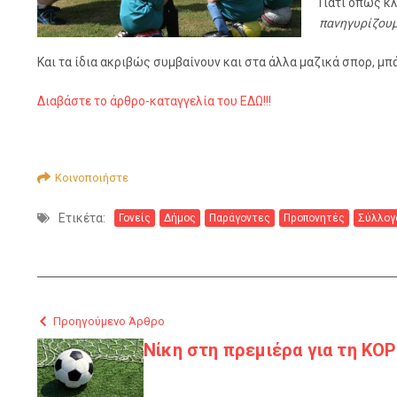
Γιατί όπως κ
πανηγυρίζουμ
Και τα ίδια ακριβώς συμβαίνουν και στα άλλα μαζικά σπορ, μπ
Διαβάστε το άρθρο-καταγγελία του ΕΔΩ!!!
Κοινοποιήστε
Ετικέτα:
Γονείς
Δήμος
Παράγοντες
Προπονητές
Σύλλογ
Προηγούμενο Άρθρο
Νίκη στη πρεμιέρα για τη ΚΟ