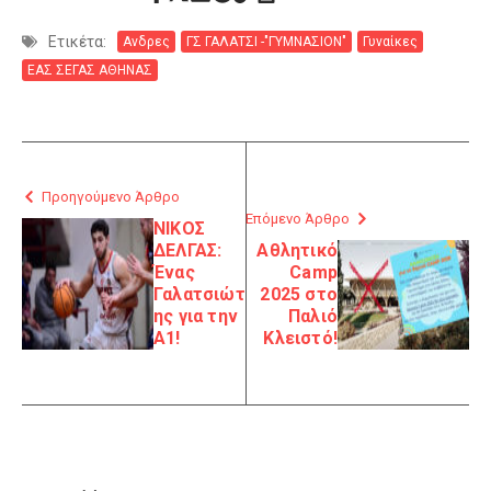
Ετικέτα:
Ανδρες
ΓΣ ΓΑΛΑΤΣΙ -"ΓΥΜΝΑΣΙΟΝ"
Γυναίκες
ΕΑΣ ΣΕΓΑΣ ΑΘΗΝΑΣ
Προηγούμενο Άρθρο
Επόμενο Άρθρο
ΝΙΚΟΣ
ΔΕΛΓΑΣ:
Αθλητικό
Ένας
Camp
Γαλατσιώτ
2025 στο
ης για την
Παλιό
Α1!
Κλειστό!