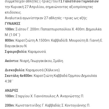
συμμετείχαν αθλητές (-τριες) του
ΓΣ Γαλατσίου Γυμνάσιον
την Κυριακή 27 Απριλίου, σημειώνοντας αξιοπρόσεχτες
επιδόσεις.
Αναλυτικά αγωνίστηκαν 27 αθλητές –τριες ως εξής:
ΓΥΝΑΙΚΕΣ
100m:
Σιάτου Γ. 200m: Παπασπυροπούλου Χ. 400m: Δημουλέα
Μ. (1:04΄΄)
800m:
Καρατζιώτη Α.1500m: Καββαδά Β. Μουρούτη Β. Γιαννή Ε.
Βαγιακάκου Ν.
Σφαιροβολία
: Καραμουσά.
Ακόντιο:
Νιαρή, Γεωργακάκου, Σμάλη.
Δισκοβολία
: Καραμουσά (Χάλκινο).
Σκυτάλη 4x400m:
Καρατζιώτη Καββαδά Όρμπου Δημουλέα
4:38΄΄
ΑΝΔΡΕΣ
100m:
Στεργίου Χ. Γιαννόπουλος Λ. Αναγνώστης Π.
200m:
Κωνσταντινίδης Γ. Καββαδάς Σ. Κοντογιάννης Π.