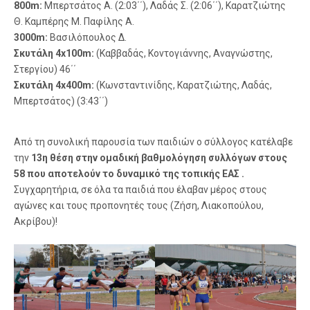
800m:
Μπερτσάτος Α. (2:03΄΄), Λαδάς Σ. (2:06΄΄), Καρατζιώτης
Θ. Καμπέρης Μ. Παφίλης Α.
3000m:
Βασιλόπουλος Δ.
Σκυτάλη 4x100m:
(Καββαδάς, Κοντογιάννης, Αναγνώστης,
Στεργίου) 46΄΄
Σκυτάλη 4x400m:
(Κωνσταντινίδης, Καρατζιώτης, Λαδάς,
Μπερτσάτος) (3:43΄΄)
Από τη συνολική παρουσία των παιδιών ο σύλλογος κατέλαβε
την
13η θέση στην ομαδική βαθμολόγηση συλλόγων στους
58 που αποτελούν το δυναμικό της τοπικής ΕΑΣ .
Συγχαρητήρια, σε όλα τα παιδιά που έλαβαν μέρος στους
αγώνες και τους προπονητές τους (Ζήση, Λιακοπούλου,
Ακρίβου)!