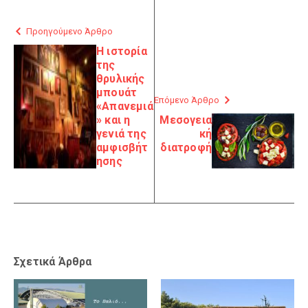
Προηγούμενο Άρθρο
Η ιστορία
της
θρυλικής
μπουάτ
Επόμενο Άρθρο
«Απανεμιά
» και η
Μεσογεια
γενιά της
κή
αμφισβήτ
διατροφή
ησης
Σχετικά Άρθρα