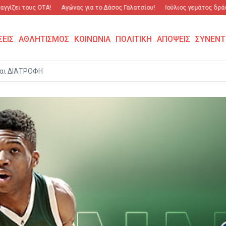
ζει τους ΟΤΑ!
Αγώνας για το Δάσος Γαλατσίου!
Ιούλιος γεμάτος δράση κ
ΣΕΙΣ
ΑΘΛΗΤΙΣΜΟΣ
ΚΟΙΝΩΝΙΑ
ΠΟΛΙΤΙΚΗ
ΑΠΟΨΕΙΣ
ΣΥΝΕΝΤ
αι ΔΙΑΤΡΟΦΗ