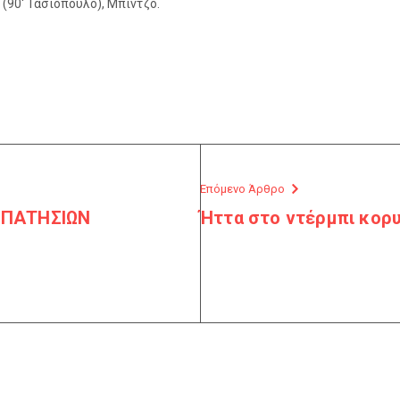
 (90′ Τασιόπουλο), Μπίντζο.
Επόμενο Άρθρο
Σ ΠΑΤΗΣΙΩΝ
Ήττα στο ντέρμπι κορ