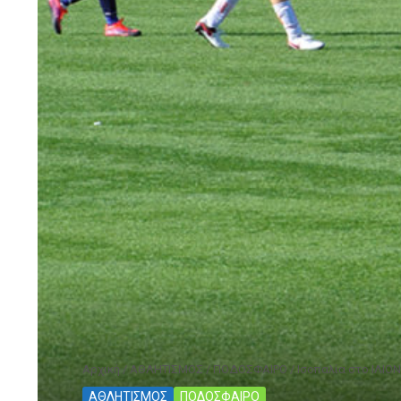
Αρχική
/
ΑΘΛΗΤΙΣΜΟΣ
/
ΠΟΔΟΣΦΑΙΡΟ
/
Ισοπαλία στο ΙΛΙΟ
ΑΘΛΗΤΙΣΜΟΣ
ΠΟΔΟΣΦΑΙΡΟ