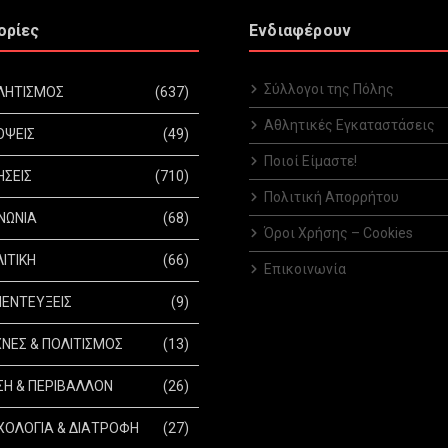
ορίες
Ενδιαφέρουν
Σύλλογοι της Πόλης
ΛΗΤΙΣΜΟΣ
(637)
Αθλητικές Εγκαταστάσεις
ΟΨΕΙΣ
(49)
Ποιοί Είμαστε!
ΗΣΕΙΣ
(710)
Πολιτική Απορρήτου
ΝΩΝΙΑ
(68)
Όροι Χρήσης – Cookies
ΙΤΙΚΗ
(66)
Επικοινωνία
ΕΝΤΕΥΞΕΙΣ
(9)
ΝΕΣ & ΠΟΛΙΤΙΣΜΟΣ
(13)
Η & ΠΕΡΙΒΑΛΛΟΝ
(26)
ΟΛΟΓΙΑ & ΔΙΑΤΡΟΦΗ
(27)