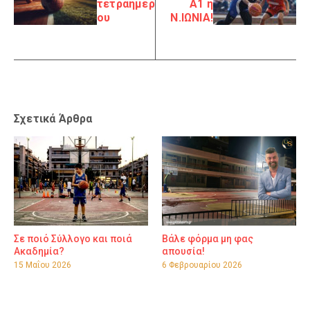
τετραήμερ
Α1 η
ου
Ν.ΙΩΝΙΑ!
Σχετικά Άρθρα
Σε ποιό Σύλλογο και ποιά
Βάλε φόρμα μη φας
Ακαδημία?
απουσία!
15 Μαΐου 2026
6 Φεβρουαρίου 2026