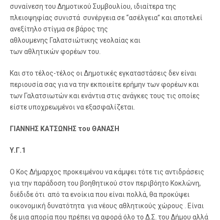
συναίνεση του Δημοτικού Συμβουλίου, ιδιαίτερα της
πλειοψηφίας συνιστά συνέργεια σε “ασέλγεια” και αποτελεί
ανεξίτηλο στίγμα σε βάρος της
αθλουμενης Γαλατσιώτικης νεολαίας και
των αθλητικών φορέων του.
Και στο τέλος-τέλος οι Δημοτικές εγκαταστάσεις δεν είναι
περιουσία σας για να την εκποιείτε ερήμην των φορέων και
των Γαλατσιωτών και ενάντια στις ανάγκες τους τις οποίες
είστε υποχρεωμένοι να εξασφαλίζεται.
ΓΙΑΝΝΗΣ ΚΑΤΣΩΝΗΣ του ΘΑΝΑΣΗ
Υ.Γ.1
Ο Κος Δήμαρχος προκειμένου να κάμψει τότε τις αντιδράσεις
για την παράδοση του βοηθητικού στον περιβόητο Κοκλώνη,
διέδιδε ότι από τα ενοίκια που είναι πολλά, θα προκύψει
οικονομική δυνατότητα για νέους αθλητικούς χώρους . Είναι
δε μια απορία που πρέπει να αφορά όλο το Δ.Σ. του Δήμου αλλά