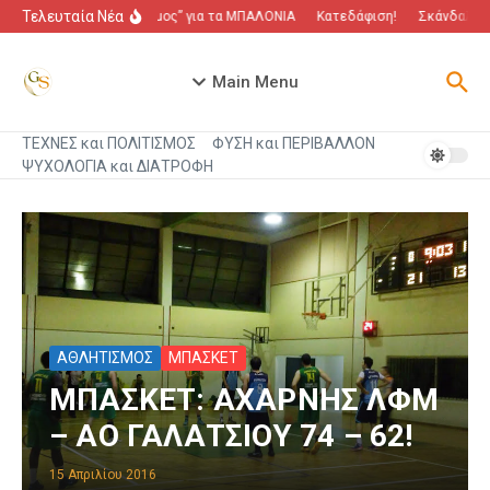
Μετάβαση στο περιεχόμενο
Τελευταία Νέα
“Πόλεμος” για τα ΜΠΑΛΟΝΙΑ
Κατεδάφιση!
Σκάνδαλο πο
Main Menu
ΤΕΧΝΕΣ και ΠΟΛΙΤΙΣΜΟΣ
ΦΥΣΗ και ΠΕΡΙΒΑΛΛΟΝ
ΨΥΧΟΛΟΓΙΑ και ΔΙΑΤΡΟΦΗ
ΑΘΛΗΤΙΣΜΟΣ
ΜΠΑΣΚΕΤ
ΜΠΑΣΚΕΤ: ΑΧΑΡΝΗΣ ΛΦΜ
– ΑΟ ΓΑΛΑΤΣΙΟΥ 74 – 62!
15 Απριλίου 2016