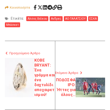
Κοινοποιήστε
Ετικέτα:
Άλσος Βέϊκου
Ανδρες
ΑΟ ΓΑΛΑΤΣΙΟΥ
ΕΣΚΑ
Μπάσκετ
Προηγούμενο Άρθρο
KOBE
BRYANT:
Ένα
Επόμενο Άρθρο
γράμμα και
ένα
ΠΟΔΟΣΦΑ
δαχτυλίδι
ΙΡΟ:
αποχαιρετ
Ήττες για
ισμού!
όλους…