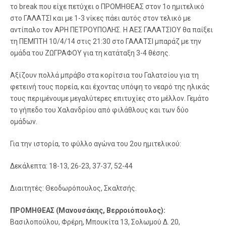
το break που είχε πετύχει ο ΠΡΟΜΗΘΕΑΣ στον 1ο ημιτελικό
στο ΓΑΛΑΤΣΙ και με 1-3 νίκες πάει αυτός στον τελικό με
αντίπαλο τον ΑΡΗ ΠΕΤΡΟΥΠΟΛΗΣ. Η ΑΕΣ ΓΑΛΑΤΣΙΟΥ θα παίξει
τη ΠΕΜΠΤΗ 10/4/14 στις 21:30 στο ΓΑΛΑΤΣΙ μπαράζ με την
ομάδα του ΖΩΓΡΑΦΟΥ για τη κατάταξη 3-4 θέσης.
Αξίζουν πολλά μπράβο στα κορίτσια του Γαλατσίου για τη
φετεινή τους πορεία, και έχοντας υπόψη το νεαρό της ηλικάς
τους περιμένουμε μεγαλύτερες επιτυχίες στο μέλλον. Γεμάτο
το γήπεδο του Χαλανδρίου από φιλάθλους και των δύο
ομάδων.
Για την ιστορία, το φύλλο αγώνα του 2ου ημιτελικού:
Δεκάλεπτα: 18-13, 26-23, 37-37, 52-44
Διαιτητές: Θεοδωρόπουλος, Σκαλτσής.
ΠΡΟΜΗΘΕΑΣ (Μανουσάκης, Βερροιόπουλος):
Βασιλοπούλου, Φρέρη, Μπουκίτα 13, Σολωμού Δ. 20,