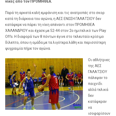
νίκες από τον ΠΡΟΜΗΘΕΑ.
Παρά τη αρκετά καλή εμφάνιση και τις ανατροπές στο σκορ
κατά τη διάρκεια του αγώνα, η ΑΕΣ ΕΝΩΣΗ ΓΑΛΑΤΣΙΟΥ δεν
κατάφερε να πάρει τη νίκη απέναντι στον ΠΡΟΜΗΘΕΑ
ΧΑΛΑΝΔΡΙΟΥ και έχασε με 52-44 στον 2ο ημιτελικό των Play
Offs. H διαφορά των 8 πόντων έγινε στο τελευταίο κρίσιμο
δίλεπτο, όπου η ομάδα με τα λιγότερα λάθη και περισσότερη
ψυχραιμία πήρε τον αγώνα.
Οι αθλήτριες
της ΑΕΣ
ΓΑΛΑΤΣΙΟΥ
πάλεψαν το
παιχνίδι
αλλά τελικά
δεν
κατάφεραν
να
ισοφαρίσουν