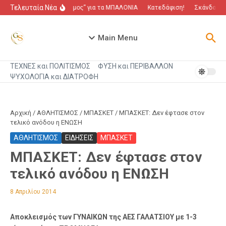
Μετάβαση στο περιεχόμενο
Τελευταία Νέα
“Πόλεμος” για τα ΜΠΑΛΟΝΙΑ
Κατεδάφιση!
Σκάνδαλο π
Main Menu
ΤΕΧΝΕΣ και ΠΟΛΙΤΙΣΜΟΣ
ΦΥΣΗ και ΠΕΡΙΒΑΛΛΟΝ
ΨΥΧΟΛΟΓΙΑ και ΔΙΑΤΡΟΦΗ
Αρχική
/
ΑΘΛΗΤΙΣΜΟΣ
/
ΜΠΑΣΚΕΤ
/
ΜΠΑΣΚΕΤ: Δεν έφτασε στον
τελικό ανόδου η ΕΝΩΣΗ
ΑΘΛΗΤΙΣΜΟΣ
ΕΙΔΗΣΕΙΣ
ΜΠΑΣΚΕΤ
ΜΠΑΣΚΕΤ: Δεν έφτασε στον
τελικό ανόδου η ΕΝΩΣΗ
8 Απριλίου 2014
Αποκλεισμός των ΓΥΝΑΙΚΩΝ της ΑΕΣ ΓΑΛΑΤΣΙΟΥ με 1-3