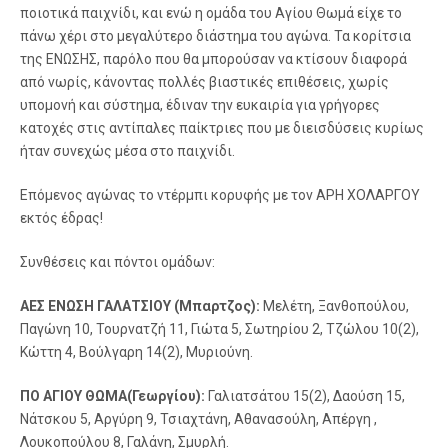
ποιοτικά παιχνίδι, και ενώ η ομάδα του Αγίου Θωμά είχε το
πάνω χέρι στο μεγαλύτερο διάστημα του αγώνα. Τα κορίτσια
της ΕΝΩΣΗΣ, παρόλο που θα μπορούσαν να κτίσουν διαφορά
από νωρίς, κάνοντας πολλές βιαστικές επιθέσεις, χωρίς
υπομονή και σύστημα, έδιναν την ευκαιρία για γρήγορες
κατοχές στις αντίπαλες παίκτριες που με διεισδύσεις κυρίως
ήταν συνεχώς μέσα στο παιχνίδι.
Επόμενος αγώνας το ντέρμπι κορυφής με τον ΑΡΗ ΧΟΛΑΡΓΟΥ
εκτός έδρας!
Συνθέσεις και πόντοι ομάδων:
ΑΕΣ ΕΝΩΣΗ ΓΑΛΑΤΣΙΟΥ (Μπαρτζος):
Μελέτη, Ξανθοπούλου,
Παγώνη 10, Τουρνατζή 11, Γιώτα 5, Σωτηρίου 2, Τζώλου 10(2),
Κώττη 4, Βούλγαρη 14(2), Μυριούνη.
ΠΟ ΑΓΙΟΥ ΘΩΜΑ(Γεωργίου):
Γαλιατσάτου 15(2), Δαούση 15,
Νάτσκου 5, Αργύρη 9, Τσιαχτάνη, Αθανασούλη, Απέργη ,
Λουκοπούλου 8, Γαλάνη, Σμυρλή.