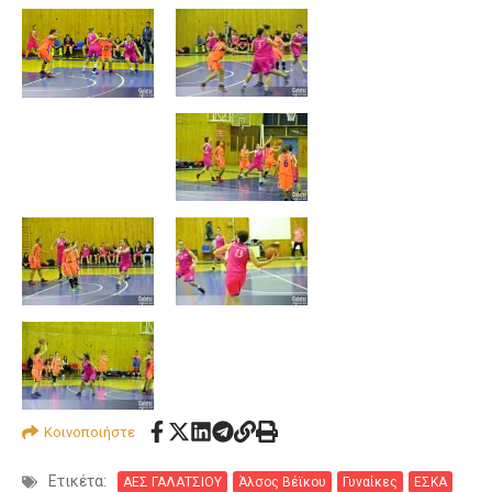
Κοινοποιήστε
Ετικέτα:
ΑΕΣ ΓΑΛΑΤΣΙΟΥ
Άλσος Βέϊκου
Γυναίκες
ΕΣΚΑ