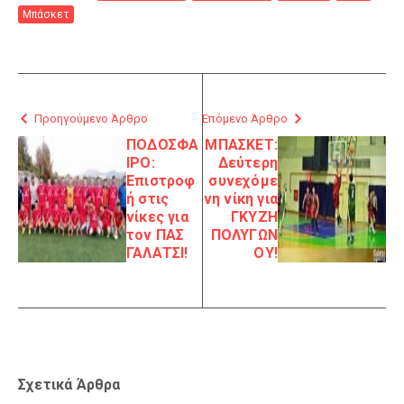
Μπάσκετ
Προηγούμενο Άρθρο
Επόμενο Άρθρο
ΠΟΔΟΣΦΑ
ΜΠΑΣΚΕΤ:
ΙΡΟ:
Δεύτερη
Επιστροφ
συνεχόμε
ή στις
νη νίκη για
νίκες για
ΓΚΥΖΗ
τον ΠΑΣ
ΠΟΛΥΓΩΝ
ΓΑΛΑΤΣΙ!
ΟΥ!
Σχετικά Άρθρα