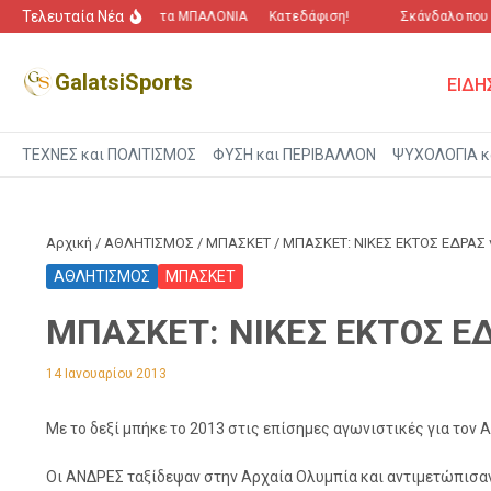
Μετάβαση στο περιεχόμενο
Τελευταία Νέα
“Πόλεμος” για τα ΜΠΑΛΟΝΙΑ
Κατεδάφιση!
Σκάνδαλο που αγ
GalatsiSports
ΕΙΔΗ
ΤΕΧΝΕΣ και ΠΟΛΙΤΙΣΜΟΣ
ΦΥΣΗ και ΠΕΡΙΒΑΛΛΟΝ
ΨΥΧΟΛΟΓΙΑ κ
Αρχική
/
ΑΘΛΗΤΙΣΜΟΣ
/
ΜΠΑΣΚΕΤ
/
ΜΠΑΣΚΕΤ: ΝΙΚΕΣ ΕΚΤΟΣ ΕΔΡΑΣ
ΑΘΛΗΤΙΣΜΟΣ
ΜΠΑΣΚΕΤ
ΜΠΑΣΚΕΤ: ΝΙΚΕΣ ΕΚΤΟΣ Ε
14 Ιανουαρίου 2013
Με το δεξί μπήκε το 2013 στις επίσημες αγωνιστικές για τον
Οι ΑΝΔΡΕΣ ταξίδεψαν στην Αρχαία Ολυμπία και αντιμετώπισαν 