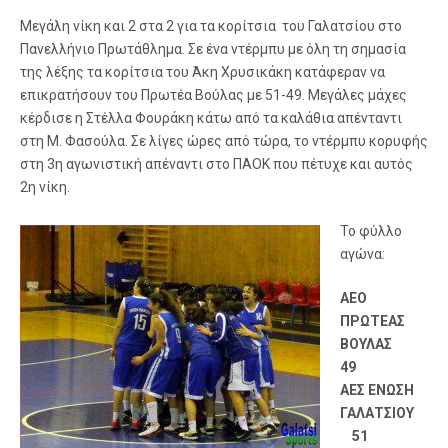
Μεγάλη νίκη και 2 στα 2 για τα κορίτσια του Γαλατσίου στο
Πανελλήνιο Πρωτάθλημα. Σε ένα ντέρμπυ με όλη τη σημασία
της λέξης τα κορίτσια του Άκη Χρυσικάκη κατάφεραν να
επικρατήσουν του Πρωτέα Βούλας με 51-49. Μεγάλες μάχες
κέρδισε η Στέλλα Φουράκη κάτω από τα καλάθια απένταντι
στη Μ. Φασούλα. Σε λίγες ώρες από τώρα, το ντέρμπυ κορυφής
στη 3η αγωνιστική απέναντι στο ΠΑΟΚ που πέτυχε και αυτός
2η νίκη.
Το φύλλο
αγώνα:
ΑΕΟ
ΠΡΩΤΕΑΣ
ΒΟΥΛΑΣ
49
ΑΕΣ ΕΝΩΣΗ
ΓΑΛΑΤΣΙΟΥ
51