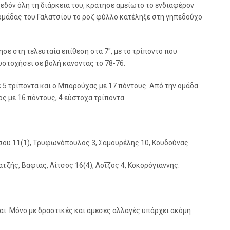
χεδόν όλη τη διάρκεια του, κράτησε αμείωτο το ενδιαφέρον
 ομάδας του Γαλατσίου το ροζ φύλλο κατέληξε στη γηπεδούχο
ησε στη τελευταία επίθεση στα 7″, με το τρίποντο που
στοχήσει σε βολή κάνοντας το 78-76.
 5 τρίποντα και ο Μπαρούχας με 17 πόντους. Από την ομάδα
ς με 16 πόντους, 4 εύστοχα τρίποντα.
τσου 11(1), Τρυφωνόπουλος 3, Σαμουρέλης 10, Κουδούνας
ζής, Βαφιάς, Λίτσος 16(4), Λοΐζος 4, Κοκορόγιαννης.
αι. Μόνο με δραστικές και άμεσες αλλαγές υπάρχει ακόμη