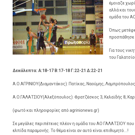
έμοιαζε χωρί
αλλά και του
ομάδα του ΑΟ
Όπως μετέφερ
προσπάθησε ο
Για τους νικ
του Γαλατσίο
Δεκάλεπτα: Α:18-17 Β:17-18 Γ:22-21 Δ:22-21
Α.Ο.ΑΓΡΙΝΙΟΥ(Διαμαντάκος): Πατίκας, Ναούμης, Λαμπρόπουλος 
Α.Ο.ΓΑΛΑΤΣΙΟΥ(Αλεξόπουλος): Φρατζέσκος 3, Κελαϊδής 8, Καρτ
(φωτό και πληροφορίες από agrinionews.gr)
Σε μεγάλες περιπέτειες πλέον η ομάδα του ΑΟ ΓΑΛΑΤΣΙΟΥ που 
ελπίδα παραμονής. Το θέμα είναι αν αυτό είναι επιθυμητό….!