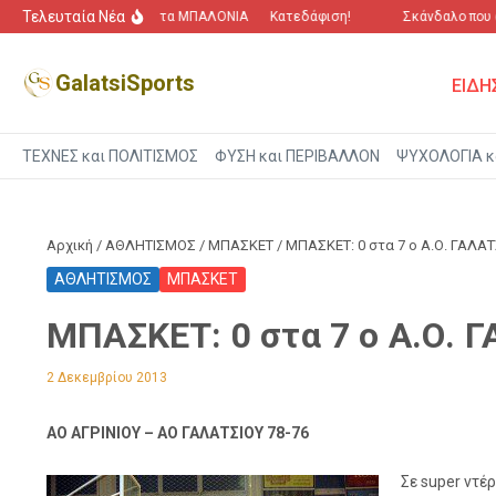
Μετάβαση στο περιεχόμενο
Τελευταία Νέα
“Πόλεμος” για τα ΜΠΑΛΟΝΙΑ
Κατεδάφιση!
Σκάνδαλο που αγ
GalatsiSports
ΕΙΔΗ
ΤΕΧΝΕΣ και ΠΟΛΙΤΙΣΜΟΣ
ΦΥΣΗ και ΠΕΡΙΒΑΛΛΟΝ
ΨΥΧΟΛΟΓΙΑ κ
Αρχική
/
ΑΘΛΗΤΙΣΜΟΣ
/
ΜΠΑΣΚΕΤ
/
ΜΠΑΣΚΕΤ: 0 στα 7 ο Α.Ο. ΓΑΛΑ
ΑΘΛΗΤΙΣΜΟΣ
ΜΠΑΣΚΕΤ
ΜΠΑΣΚΕΤ: 0 στα 7 ο Α.Ο. 
2 Δεκεμβρίου 2013
ΑΟ ΑΓΡΙΝΙΟΥ – ΑΟ ΓΑΛΑΤΣΙΟΥ 78-76
Σε super ντέ