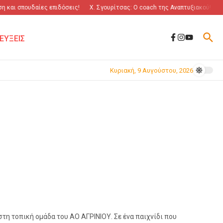
και σπουδαίες επιδόσεις!
Χ. Σγουρίτσας: O coach της Αναπτυξιακού!
“Π
ΕΥΞΕΙΣ
Κυριακή, 9 Αυγούστου, 2026
τη τοπική ομάδα του ΑΟ ΑΓΡΙΝΙΟΥ. Σε ένα παιχνίδι που