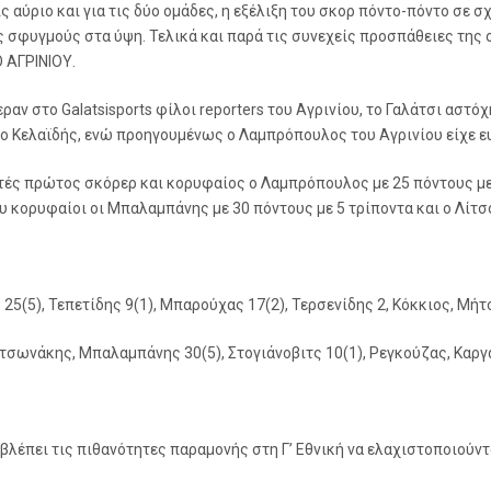
ς αύριο και για τις δύο ομάδες, η εξέλιξη του σκορ πόντο-πόντο σε σ
ς σφυγμούς στα ύψη. Τελικά και παρά τις συνεχείς προσπάθειες της
 ΑΓΡΙΝΙΟΥ.
αν στο Galatsisports φίλοι reporters του Αγρινίου, το Γαλάτσι αστόχ
 Κελαϊδής, ενώ προηγουμένως ο Λαμπρόπουλος του Αγρινίου είχε ευ
ητές πρώτος σκόρερ και κορυφαίος ο Λαμπρόπουλος με 25 πόντους με
υ κορυφαίοι οι Μπαλαμπάνης με 30 πόντους με 5 τρίποντα και ο Λίτσο
25(5), Τεπετίδης 9(1), Μπαρούχας 17(2), Τερσενίδης 2, Κόκκιος, Μή
σωνάκης, Μπαλαμπάνης 30(5), Στογιάνοβιτς 10(1), Ρεγκούζας, Καργατ
βλέπει τις πιθανότητες παραμονής στη Γ’ Εθνική να ελαχιστοποιούντ