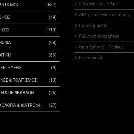
Σύλλογοι της Πόλης
ΛΗΤΙΣΜΟΣ
(637)
Αθλητικές Εγκαταστάσεις
ΟΨΕΙΣ
(49)
Ποιοί Είμαστε!
ΗΣΕΙΣ
(710)
Πολιτική Απορρήτου
ΝΩΝΙΑ
(68)
Όροι Χρήσης – Cookies
ΙΤΙΚΗ
(66)
Επικοινωνία
ΕΝΤΕΥΞΕΙΣ
(9)
ΝΕΣ & ΠΟΛΙΤΙΣΜΟΣ
(13)
Η & ΠΕΡΙΒΑΛΛΟΝ
(26)
ΟΛΟΓΙΑ & ΔΙΑΤΡΟΦΗ
(27)