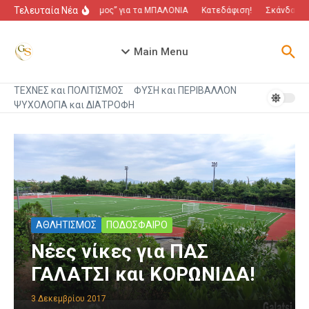
Μετάβαση στο περιεχόμενο
Τελευταία Νέα
“Πόλεμος” για τα ΜΠΑΛΟΝΙΑ
Κατεδάφιση!
Σκάνδαλο π
Main Menu
ΤΕΧΝΕΣ και ΠΟΛΙΤΙΣΜΟΣ
ΦΥΣΗ και ΠΕΡΙΒΑΛΛΟΝ
ΨΥΧΟΛΟΓΙΑ και ΔΙΑΤΡΟΦΗ
ΑΘΛΗΤΙΣΜΟΣ
ΠΟΔΟΣΦΑΙΡΟ
Νέες νίκες για ΠΑΣ
ΓΑΛΑΤΣΙ και ΚΟΡΩΝΙΔΑ!
3 Δεκεμβρίου 2017