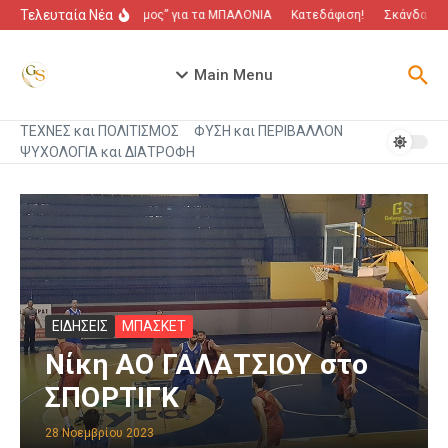
Μετάβαση στο περιεχόμενο
Τελευταία Νέα
“Πόλεμος” για τα ΜΠΑΛΟΝΙΑ
Κατεδάφιση!
Σκάνδαλο πο
Main Menu
ΤΕΧΝΕΣ και ΠΟΛΙΤΙΣΜΟΣ
ΦΥΣΗ και ΠΕΡΙΒΑΛΛΟΝ
ΨΥΧΟΛΟΓΙΑ και ΔΙΑΤΡΟΦΗ
ΕΙΔΗΣΕΙΣ
ΜΠΑΣΚΕΤ
Νίκη ΑΟ ΓΑΛΑΤΣΙΟΥ στο
ΣΠΟΡΤΙΓΚ
28 Νοεμβρίου 2023