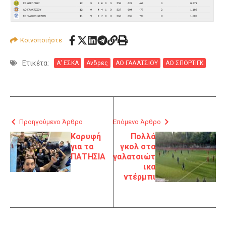
Κοινοποιήστε
Ετικέτα:
Α' ΕΣΚΑ
Ανδρες
ΑΟ ΓΑΛΑΤΣΙΟΥ
ΑΟ ΣΠΟΡΤΙΓΚ
Προηγούμενο Άρθρο
Επόμενο Άρθρο
Κορυφή
Πολλά
για τα
γκολ στα
ΠΑΤΗΣΙΑ
γαλατσιώτ
ικα
ντέρμπι