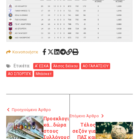
Κοινοποιήστε
Ετικέτα:
Α' ΕΣΚΑ
Άλσος Βέϊκου
ΑΟ ΓΑΛΑΤΣΙΟΥ
ΑΟ ΣΠΟΡΤΙΓΚ
Μπάσκετ
Προηγούμενο Άρθρο
Επόμενο Άρθρο
Προεκλογι
κά…δώρα
Τέλος
στους
σεζόν για
Συλλόγους
ΠΑΣ και