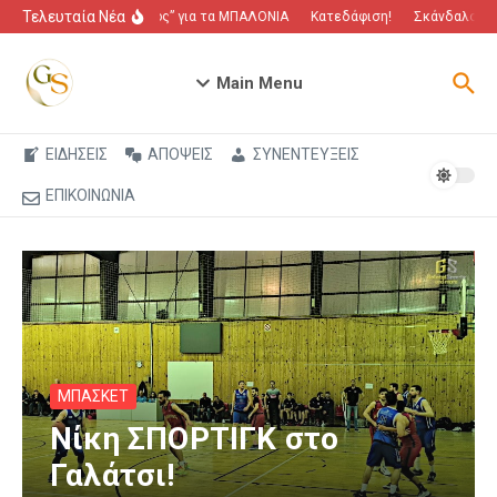
Μετάβαση στο περιεχόμενο
Τελευταία Νέα
“Πόλεμος” για τα ΜΠΑΛΟΝΙΑ
Κατεδάφιση!
Σκάνδαλο που 
Main Menu
ΕΙΔΗΣΕΙΣ
ΑΠΟΨΕΙΣ
ΣΥΝΕΝΤΕΥΞΕΙΣ
ΕΠΙΚΟΙΝΩΝΙΑ
ΜΠΑΣΚΕΤ
Νίκη ΣΠΟΡΤΙΓΚ στο
Γαλάτσι!