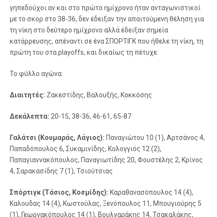
γηπεδούχοι αν και στο πρώτο ημίχρονο ήταν ανταγωνιστικοί
με το σκορ στο 38-36, δεν έδειξαν την απαιτούμενη θέληση για
τη νίκη στο δεύτερο ημίχρονο αλλά έδειξαν σημεία
κατάρρευσης, απέναντι σε ένα ΣΠΟΡΤΙΓΚ που ήθελε τη νίκη, τη
πρώτη του στα playoffs, και δικαίως τη πέτυχε.
Το φύλλο αγώνα:
Διαιτητές:
Ζακεστίδης, Βαλουξής, Κοκκόσης
Δεκάλεπτα:
20-15, 38-36, 46-61, 65-87
Γαλάτσι (Κουμαράς, Λάγιος):
Παναγιώτου 10 (1), Αρτσάνος 4,
Παπαδόπουλος 6, Συκαμινίδης, Κολογγιός 12 (2),
Παπαγιαννακόπουλος, Παναγιωτίδης 20, Φουστέλης 2, Κρίνος
4, Σαρακασίδης 7 (1), Τσιούτσιας
Σπόρτιγκ (Τάσιος, Κοσμίδης):
Καραθανασόπουλος 14 (4),
Καλουδας 14 (4), Κωστούλας, Ξενόπουλος 11, Μπουγιούρης 5
(1), Γεωργακόπουλος 14 (1), Βουλγαράκης 14, Τσακαλάκης,