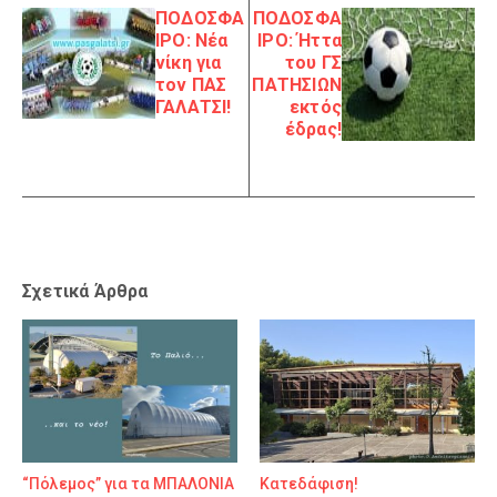
ΠΟΔΟΣΦΑ
ΠΟΔΟΣΦΑ
ΙΡΟ: Νέα
ΙΡΟ: Ήττα
νίκη για
του ΓΣ
τον ΠΑΣ
ΠΑΤΗΣΙΩΝ
ΓΑΛΑΤΣΙ!
εκτός
έδρας!
Σχετικά Άρθρα
“Πόλεμος” για τα ΜΠΑΛΟΝΙΑ
Κατεδάφιση!