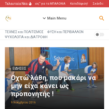
Μετάβαση στο περιεχόμενο
Τελευταία Νέα
“Πόλεμος” για τα ΜΠΑΛΟΝΙΑ
Κατεδάφιση!
Σκάνδαλο πο
Main Menu
ΤΕΧΝΕΣ και ΠΟΛΙΤΙΣΜΟΣ
ΦΥΣΗ και ΠΕΡΙΒΑΛΛΟΝ
ΨΥΧΟΛΟΓΙΑ και ΔΙΑΤΡΟΦΗ
ΕΙΔΗΣΕΙΣ
Οχτώ λάθη, που μακάρι να
μην είχα κάνει ως
προπονητής !
9 Νοεμβρίου 2016