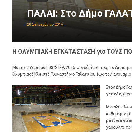
ΠΑΛΑΙ: Στο Δήμο ΓΑΛΑΤ
28 Σεπτεμβρίου 2016
Η ΟΛΥΜΠΙΑΚΗ ΕΓΚΑΤΑΣΤΑΣΗ για ΤΟΥΣ ΠΟΛ
Με την υπ’αριθμό 503/21/9/2016 συνεδρίαση του, το Διοικη
Ολυμπιακό Κλειστό Γυμναστήριο Γαλατσίου έως τον Ιανουάριο 
Στον Δήμο Γα
γήπεδο
, δίν
Μεταξύ άλλ
καθημερινή δ
μαζί για να 
χαρούν τα παι