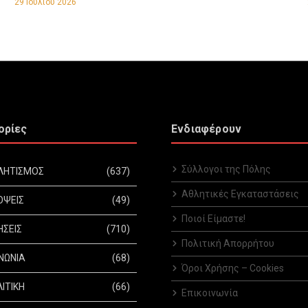
29 Ιουλίου 2026
ορίες
Ενδιαφέρουν
Σύλλογοι της Πόλης
ΛΗΤΙΣΜΟΣ
(637)
Αθλητικές Εγκαταστάσεις
ΟΨΕΙΣ
(49)
Ποιοί Είμαστε!
ΗΣΕΙΣ
(710)
Πολιτική Απορρήτου
ΝΩΝΙΑ
(68)
Όροι Χρήσης – Cookies
ΙΤΙΚΗ
(66)
Επικοινωνία