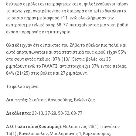
δεύτερο οι ρόλοι αντιστράφηκαν και οι φιλοξενούμενοι πήραν
το πάνω χέρι ανατρέποντας τη διαφορά στο τρίτο δεκάλεπτο
το οποίο πήραν με διαφορά +11, ενώ ολοκλήρωσαν την
ανατροπή με τελικό σκορ 68-77, πετυχαίνοντας μια νίκη-βαθιά
ανάσα παραμονής στη κατηγορία.
Ολα έδειχναν ότι οι πάικτες του Ζήβα το ήθελαν πιο πολύ, και
αυτό αποτυπώνεται και στα στατιστικά τους αφού είχαν 55%
στα σουτ εντός πεδιάς, 87% (13/15)στις βολές και 35
ριμπάουντ ενώ το ΓΑΛΑΤΣΙ αντίστοιχα είχε 37% εντός πεδιάς,
84% (21/25) στις βολές και 27 ριμπάουντ.
Το φύλλο αγώνα:
Διαιτητές:
Σκούτας, Αργυρούδης, Βελέντζας
Δεκάλεπτα:
23-13, 37-28, 50-52, 68-77
Α.Ο. Γαλατσίου(Κουμαράς):
Θαλασσινός 23(1), Γιαννάκης
15(1) , Κανελόπουλος, Μπαλαμπάνης 1, Κορκοσούρας,