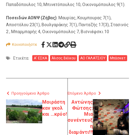
Παπαδόπουλος 10, Μπινετόπουλος 10, Οικονομόπουλος 9(1).
Ποσειδών ΑΟΝΨ (Ζήβας)
: Μαυρίας, Κουμπουρας 7(1),
Αποστόλου 23(1), Βουλγαράκης 7(1), Πανταζής 17(3), Στασινός
2 , Μπαρμπαρής 4, Οικονομόπουλος 7, Βισνιέφσκι 10
Κοινοποιήστε
Ετικέτα:
Α' ΕΣΚΑ
Άλσος Βέϊκου
ΑΟ ΓΑΛΑΤΣΙΟΥ
Μπάσκετ
Προηγούμενο Άρθρο
Επόμενο Άρθρο
Μοιράστη
Αντώνης
καν γκολ
Φώτσης:
και …κρύο!
Μια
συνέντευξ
η
διαμάντι!!!