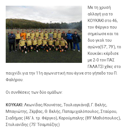
Με τη χρυσή
αλλαγή για το
ΚΟΥΚΑΚΙ στο 46,
τον Φέργκο που
σημείωσε και τα
δυο γκολ του
αγώνα(57’, 79’), το
Κουκάκι κέρδισε
με 2-0 τον ΠΑΣ
ΓΑΛΑΤΣΙ χθες στο
παιχνίδι για την 11η αγωνιστική που έγινε στο γήπεδο του Π.
Φαλήρου.
Οι συνθέσεις των δύο ομάδων:
ΚΟΥΚΑΚΙ:
Λεωνίδας/Κουνέτας, Τουλιαγκάνοβ, Γ. Βελής,
Μπαγιώτης, Ζέρβας, Θ. Βελής, Παπαμιχαλόπουλος, Σταύρου,
Σιαδήμας (46′ λ. τρ. Φέργκο), Καρούμπαλης (89′ Μαθιόπουλος),
Στυλιανίδης (75′ Τσαμπάζης)