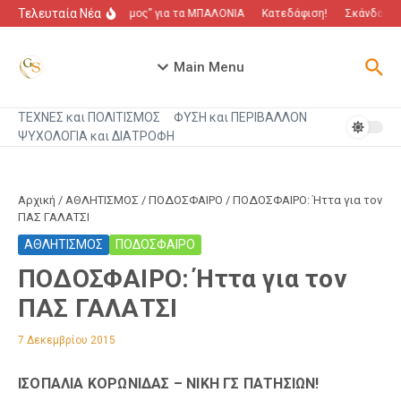
Μετάβαση στο περιεχόμενο
Τελευταία Νέα
“Πόλεμος” για τα ΜΠΑΛΟΝΙΑ
Κατεδάφιση!
Σκάνδαλο π
Main Menu
ΤΕΧΝΕΣ και ΠΟΛΙΤΙΣΜΟΣ
ΦΥΣΗ και ΠΕΡΙΒΑΛΛΟΝ
ΨΥΧΟΛΟΓΙΑ και ΔΙΑΤΡΟΦΗ
Αρχική
/
ΑΘΛΗΤΙΣΜΟΣ
/
ΠΟΔΟΣΦΑΙΡΟ
/
ΠΟΔΟΣΦΑΙΡΟ: Ήττα για τον
ΠΑΣ ΓΑΛΑΤΣΙ
ΑΘΛΗΤΙΣΜΟΣ
ΠΟΔΟΣΦΑΙΡΟ
ΠΟΔΟΣΦΑΙΡΟ: Ήττα για τον
ΠΑΣ ΓΑΛΑΤΣΙ
7 Δεκεμβρίου 2015
ΙΣΟΠΑΛΙΑ ΚΟΡΩΝΙΔΑΣ – ΝΙΚΗ ΓΣ ΠΑΤΗΣΙΩΝ!