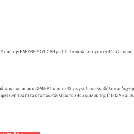
Υ από την ΕΛΕΥΘΕΡΟΥΠΟΛΗ με 1-0. Το γκολ πέτυχε στο 44′ ο Σπάρος.
ισμα που πήρε ο ΟΡΦΕΑΣ από το 43′ με γκολ του Κορδάλη και δέχθηκε
η φετεινή του ήττα στο πρωτάθλημα του 4ου ομίλου της Γ’ ΕΠΣΑ και 