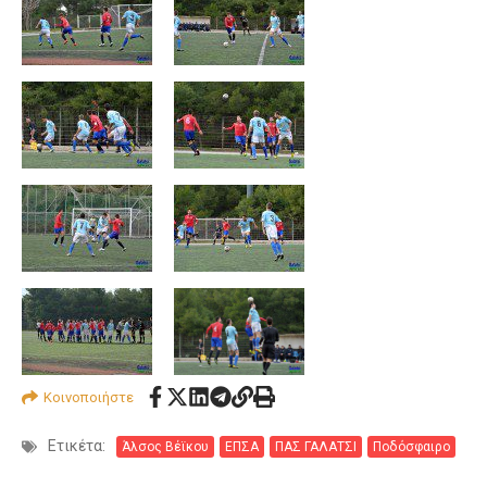
Κοινοποιήστε
Ετικέτα:
Άλσος Βέϊκου
ΕΠΣΑ
ΠΑΣ ΓΑΛΑΤΣΙ
Ποδόσφαιρο