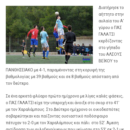
Διατήρησε το
αήττητο στην
αυλαία του Α′
γύρου ο ΠΑΣ
ΓΑΛΑΤΣΙ
κερδίζοντας
στο γήπεδο
του ΑΛΣΟΥΣ
ΒΕΪΚΟΥ το
ΠΑΝΘΗΣΕΙΑΚΟ με 4-1, παραμένοντας στη κορυφή της
βαθμολογίας με 39 βαθμούς και σε 8 βαθμούς απόσταση από
τον δεύτερο.
Σε ένα αρκετά φλύαρο πρώτο ημίχρονο με λίγες καλές φάσεις,
ο ΠΑΣ ΓΑΛΑΤΣΙ είχε την υπεροχή και άνοιξε στο σκορ στο 41′
με τον Χαραλάμπους. Στο Δεύτερο ημίχρονο οι οικοδεσπότες
σοβαρεύτηκαν και παίζοντας ουσιαστικό ποδόσφαιρο
πέτυχαν το 2-0 με τον Χαραλάμπους και πάλι στο 52′. Άμεση
αντίδραση των φιλοξενούμενων που μείωσαν στο 53′ σε 2-1 με