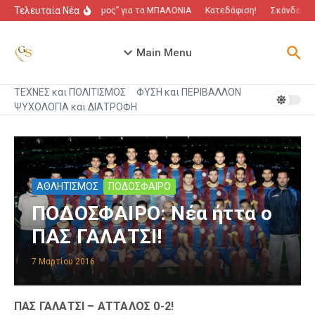
Μετάβαση στο περιεχόμενο
Τελευταία Νέα
“Πόλεμος” για τα ΜΠΑΛΟΝΙΑ
Κατεδάφιση!
Σκάνδαλο π
Main Menu
ΤΕΧΝΕΣ και ΠΟΛΙΤΙΣΜΟΣ
ΦΥΣΗ και ΠΕΡΙΒΑΛΛΟΝ
ΨΥΧΟΛΟΓΙΑ και ΔΙΑΤΡΟΦΗ
ΑΘΛΗΤΙΣΜΟΣ
ΠΟΔΟΣΦΑΙΡΟ
ΠΟΔΟΣΦΑΙΡΟ: Νέα ήττα ο
ΠΑΣ ΓΑΛΑΤΣΙ!
7 Μαρτίου 2016
ΠΑΣ ΓΑΛΑΤΣΙ – ΑΤΤΑΛΟΣ 0-2!