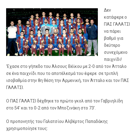
Δεν
κατάφερε ο
ΠΑΣ ΓΑΛΑΤΣΙ
να πάρει
βαθμό για
δεύτερο
συνεχόμενο
παιχνίδι!
‘Εχασε στο γήπεδο του Άλσους Βέϊκου με 2-0 από τον Άτταλο
σε ένα παιχνίδι που το αποτέλεσμά του έφερε σε τριπλή
ισοβαθμία στην 8η θέση την Αρμενική, τον Άτταλο και τον ΠΑΣ
ΓΑΛΑΤΣΙ.
Ο ΠΑΣ ΓΑΛΑΤΣΙ δέχθηκε το πρώτο γκολ από τον Γαβριηλίδη
στο 54′ και το 0-2 από τον Μποζινάκη στο 73’.
Ο προπονητής του Γαλατσίου Αλβέρτος Παπαδάκης
χρησιμοποίησε τους: