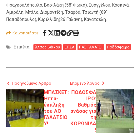
Φραγκουλόπουλο, Βασιλάκη (58′ Φωκά), Ευαγγέλου, Κοσκινά,
Αμιράλη, Μπίλο, Διαμαντίδη, Τσαρδά, Τσιαντή (69′
Παπαδόπουλο), Κυριλλίδη(26΄Γαλάνη), Κανατσέλη.
Κοινοποιήστε
Ετικέτα:
Άλσος Βέϊκου
ΕΠΣΑ
ΠΑΣ ΓΑΛΑΤΣΙ
Ποδόσφαιρο
Προηγούμενο Άρθρο
Επόμενο Άρθρο
ΜΠΑΣΚΕΤ:
ΠΟΔΟΣΦΑ
Ήττα-
ΙΡΟ:
έκπληξη
Βαθμός
του ΑΟ
ανάσας για
ΓΑΛΑΤΣΙΟ
τη
Υ!
ΚΟΡΩΝΙΔΑ
!