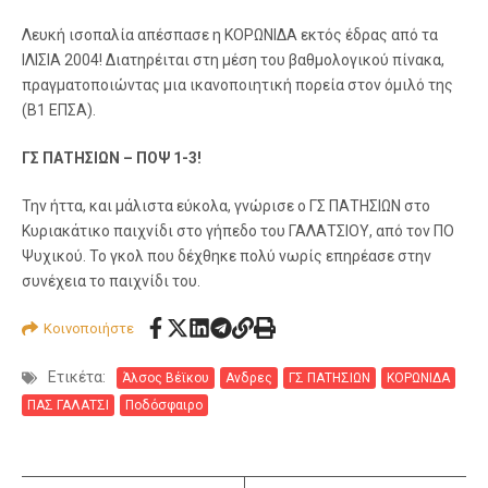
Λευκή ισοπαλία απέσπασε η ΚΟΡΩΝΙΔΑ εκτός έδρας από τα
ΙΛΙΣΙΑ 2004! Διατηρέιται στη μέση του βαθμολογικού πίνακα,
πραγματοποιώντας μια ικανοποιητική πορεία στον όμιλό της
(Β1 ΕΠΣΑ).
ΓΣ ΠΑΤΗΣΙΩΝ – ΠΟΨ 1-3!
Την ήττα, και μάλιστα εύκολα, γνώρισε ο ΓΣ ΠΑΤΗΣΙΩΝ στο
Κυριακάτικο παιχνίδι στο γήπεδο του ΓΑΛΑΤΣΙΟΥ, από τον ΠΟ
Ψυχικού. Το γκολ που δέχθηκε πολύ νωρίς επηρέασε στην
συνέχεια το παιχνίδι του.
Κοινοποιήστε
Ετικέτα:
Άλσος Βέϊκου
Ανδρες
ΓΣ ΠΑΤΗΣΙΩΝ
ΚΟΡΩΝΙΔΑ
ΠΑΣ ΓΑΛΑΤΣΙ
Ποδόσφαιρο