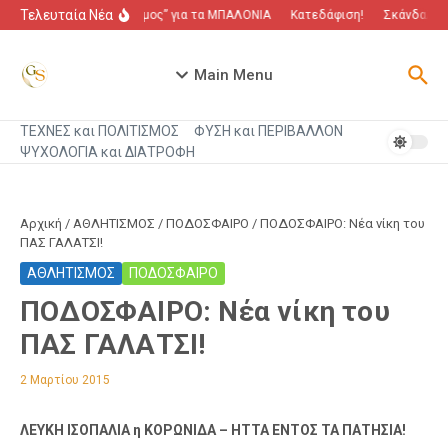
Μετάβαση στο περιεχόμενο
Τελευταία Νέα
“Πόλεμος” για τα ΜΠΑΛΟΝΙΑ
Κατεδάφιση!
Σκάνδαλο π
Main Menu
ΤΕΧΝΕΣ και ΠΟΛΙΤΙΣΜΟΣ
ΦΥΣΗ και ΠΕΡΙΒΑΛΛΟΝ
ΨΥΧΟΛΟΓΙΑ και ΔΙΑΤΡΟΦΗ
Αρχική
/
ΑΘΛΗΤΙΣΜΟΣ
/
ΠΟΔΟΣΦΑΙΡΟ
/
ΠΟΔΟΣΦΑΙΡΟ: Νέα νίκη του
ΠΑΣ ΓΑΛΑΤΣΙ!
ΑΘΛΗΤΙΣΜΟΣ
ΠΟΔΟΣΦΑΙΡΟ
ΠΟΔΟΣΦΑΙΡΟ: Νέα νίκη του
ΠΑΣ ΓΑΛΑΤΣΙ!
2 Μαρτίου 2015
ΛΕΥΚΗ ΙΣΟΠΑΛΙΑ η ΚΟΡΩΝΙΔΑ – ΗΤΤΑ ΕΝΤΟΣ ΤΑ ΠΑΤΗΣΙΑ!