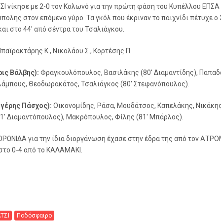
Ι νίκησε με 2-0 τον Κολωνό για την πρώτη φάση του Κυπέλλου ΕΠΣΑ 
ολης στον επόμενο γύρο. Τα γκόλ που έκριναν το παιχνίδι πέτυχε ο 
αι στο 44′ από σέντρα του Τσαλιάγκου.
παϊρακτάρης Κ., Νικολάου Σ., Κορτέσης Π.
ρις Βάλβης):
Φραγκουλόπουλος, Βασιλάκης (80′ Διαμαντίδης), Παπαδά
λάμπους, Θεοδωρακάτος, Τσαλιάγκος (80′ Στεφανόπουλος).
γέρης Πάσχος):
Οικονομίδης, Ράσα, Μουδάτσος, Καπελάκης, Νικάκης
1′ Διαμαντόπουλος), Μακρόπουλος, Φίλης (81′ Μπάρλος).
ΟΡΩΝΙΔΑ για την ίδια διοργάνωση έχασε στην έδρα της από τον ΑΤ
 στο 0-4 από το ΚΑΛΑΜΑΚΙ.
ΤΣΙ
Ποδόσφαιρο