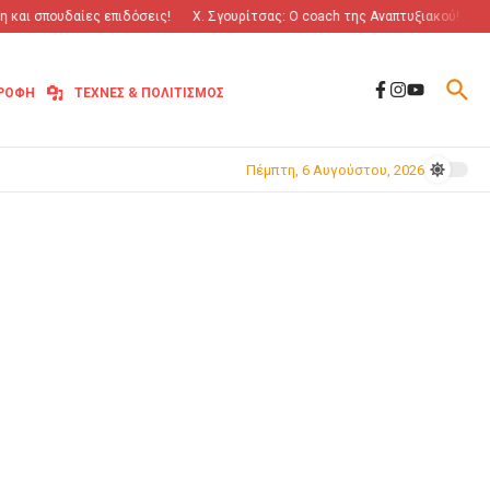
και σπουδαίες επιδόσεις!
Χ. Σγουρίτσας: O coach της Αναπτυξιακού!
“Πό
ΤΡΟΦΗ
ΤΕΧΝΕΣ & ΠΟΛΙΤΙΣΜΟΣ
Πέμπτη, 6 Αυγούστου, 2026