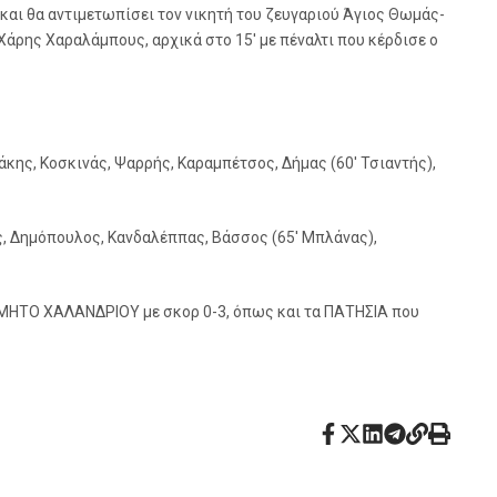
και θα αντιμετωπίσει τον νικητή του ζευγαριού Άγιος Θωμάς-
Χάρης Χαραλάμπους, αρχικά στο 15′ με πέναλτι που κέρδισε ο
κης, Κοσκινάς, Ψαρρής, Καραμπέτσος, Δήμας (60′ Τσιαντής),
, Δημόπουλος, Κανδαλέππας, Βάσσος (65′ Μπλάνας),
ΡΟΜΗΤΟ ΧΑΛΑΝΔΡΙΟΥ με σκορ 0-3, όπως και τα ΠΑΤΗΣΙΑ που