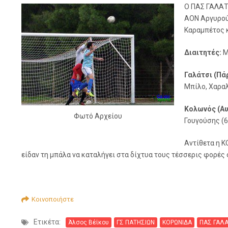
Ο ΠΑΣ ΓΑΛΑΤΣ
ΑΟΝ Αργυρούπ
Καραμπέτος κ
Διαιτητές:
Μ
Γαλάτσι (Πά
Μπίλο, Χαρα
Κολωνός (Αυ
Φωτό Αρχείου
Γουγούσης (6
Αντίθετα η Κ
είδαν τη μπάλα να καταλήγει στα δίχτυα τους τέσσερις φορές
Κοινοποιήστε
Ετικέτα:
Άλσος Βέϊκου
ΓΣ ΠΑΤΗΣΙΩΝ
ΚΟΡΩΝΙΔΑ
ΠΑΣ ΓΑΛΑ