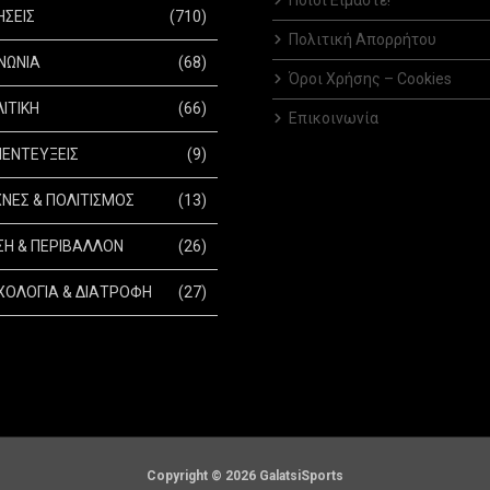
Ποιοί Είμαστε!
ΗΣΕΙΣ
(710)
Πολιτική Απορρήτου
ΝΩΝΙΑ
(68)
Όροι Χρήσης – Cookies
ΙΤΙΚΗ
(66)
Επικοινωνία
ΕΝΤΕΥΞΕΙΣ
(9)
ΝΕΣ & ΠΟΛΙΤΙΣΜΟΣ
(13)
Η & ΠΕΡΙΒΑΛΛΟΝ
(26)
ΟΛΟΓΙΑ & ΔΙΑΤΡΟΦΗ
(27)
Copyright © 2026 GalatsiSports