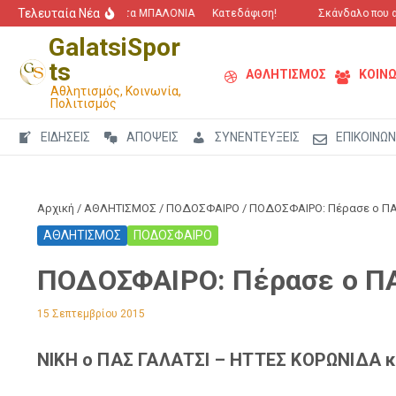
Μετάβαση στο περιεχόμενο
Τελευταία Νέα
“Πόλεμος” για τα ΜΠΑΛΟΝΙΑ
Κατεδάφιση!
Σκάνδαλο που αγγ
GalatsiSpor
ts
ΑΘΛΗΤΙΣΜΟΣ
ΚΟΙΝΩ
Αθλητισμός, Κοινωνία,
Πολιτισμός
ΕΙΔΗΣΕΙΣ
ΑΠΟΨΕΙΣ
ΣΥΝΕΝΤΕΥΞΕΙΣ
ΕΠΙΚΟΙΝΩΝ
Αρχική
/
ΑΘΛΗΤΙΣΜΟΣ
/
ΠΟΔΟΣΦΑΙΡΟ
/
ΠΟΔΟΣΦΑΙΡΟ: Πέρασε ο ΠΑ
ΑΘΛΗΤΙΣΜΟΣ
ΠΟΔΟΣΦΑΙΡΟ
ΠΟΔΟΣΦΑΙΡΟ: Πέρασε ο ΠΑ
15 Σεπτεμβρίου 2015
ΝΙΚΗ ο ΠΑΣ ΓΑΛΑΤΣΙ – ΗΤΤΕΣ ΚΟΡΩΝΙΔΑ κ