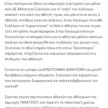
Είναι σκόπιμο και ηθικό να υπερισχύει η εκτίμηση των μελών
ενός ΔΣ Αθλητικού Συλλόγου για το “καλό” του συλλόγου
απέναντι στο καλό του αθλητή /τριας, και μάλιστα αν αυτός ο
αθλητής συνήθως είναι και ανήλικος; Είναι δικαίωμα του κάθε
Συλλόγου να “καρφιτσώνει” το δελτίο αθλητών του και να μην
τους επιτρέπει να μεταγραφούν; Είναι δικαίωμα κάποιων
διοικούντων να αποφασίζουν για το αθλητικό μέλλον κάποιων
παιδιών αντίθετα ακόμη ΚΑΙ από τη θέληση των γονιών τους;
Ποιό είναι το ηθικό σημείο πάνω στο οποίο “δεινόσαυροι”
παράγοντες στηρίζονται και σηκώνουν απαγορευτικά στις
επιθυμίες των αθλητών;
Εννοείται ότι μιλάμε για ΕΡΑΣΙΤΕΧΝΙΚΟ ΑΘΛΗΤΙΣΜΟ και μόνο!!!
Και βέβαια υπάρχουν εξαιρέσεις Συλλόγων και παραγόντων
που λειτουργούν διαφορετικά, και απλά επιβεβαιώνουν τον
κανόνα!!!
Έχοντας γνώση περιπτώσεων αθλητών και αθλητριών της
περιοχής ΓΑΛΑΤΣΙΟΥ, σας λέμε ότι τα τελευταία 5 χρόνια,