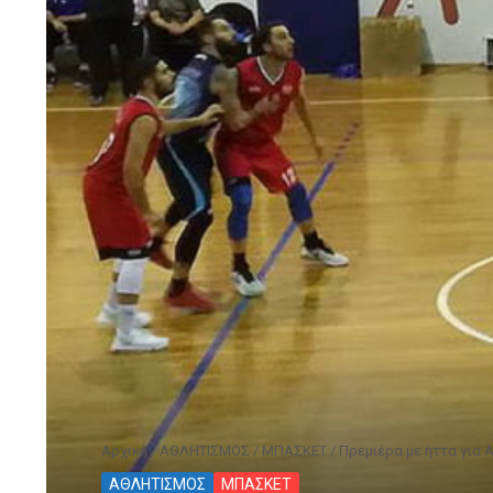
Αρχική
/
ΑΘΛΗΤΙΣΜΟΣ
/
ΜΠΑΣΚΕΤ
/
Πρεμιέρα με ήττα για 
ΑΘΛΗΤΙΣΜΟΣ
ΜΠΑΣΚΕΤ