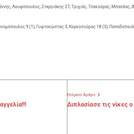
νης, Λουφόπουλος, Στεργιάκης 27, Τριχιάς, Τσεκούρας, Μπασέας, Δε
νομόπουλος 9 (1), Γυφτοκώστας 3, Κορκοσούρας 18 (3), Παπαδόπουλ
Επόμενο Άρθρο
γγελία!!!
Διπλασίασε τις νίκες 