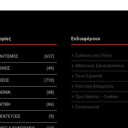
ορίες
Ενδιαφέρουν
Σύλλογοι της Πόλης
ΛΗΤΙΣΜΟΣ
(637)
Αθλητικές Εγκαταστάσεις
ΟΨΕΙΣ
(49)
Ποιοί Είμαστε!
ΗΣΕΙΣ
(710)
Πολιτική Απορρήτου
ΝΩΝΙΑ
(68)
Όροι Χρήσης – Cookies
ΙΤΙΚΗ
(66)
Επικοινωνία
ΕΝΤΕΥΞΕΙΣ
(9)