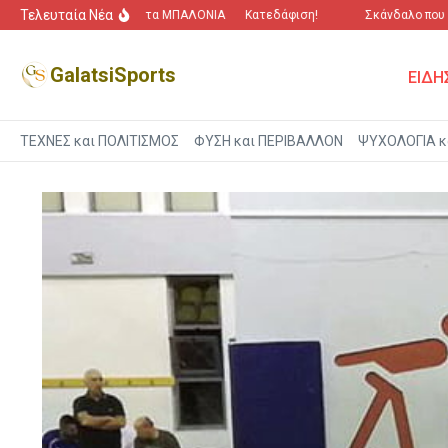
Μετάβαση στο περιεχόμενο
Τελευταία Νέα
“Πόλεμος” για τα ΜΠΑΛΟΝΙΑ
Κατεδάφιση!
Σκάνδαλο που αγγίζ
GalatsiSports
ΕΙΔΗ
ΤΕΧΝΕΣ και ΠΟΛΙΤΙΣΜΟΣ
ΦΥΣΗ και ΠΕΡΙΒΑΛΛΟΝ
ΨΥΧΟΛΟΓΙΑ κ