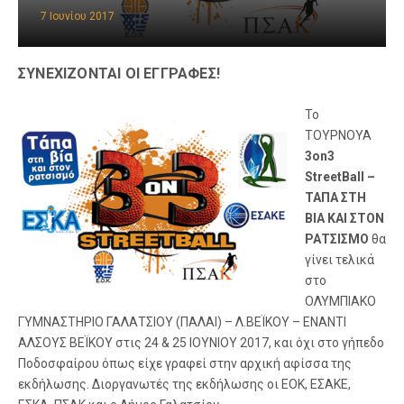
7 Ιουνίου 2017
ΣΥΝΕΧΙΖΟΝΤΑΙ ΟΙ ΕΓΓΡΑΦΕΣ!
Το
ΤΟΥΡΝΟΥΑ
3on3
StreetBall –
ΤΑΠΑ ΣΤΗ
ΒΙΑ ΚΑΙ ΣΤΟΝ
ΡΑΤΣΙΣΜΟ
θα
γίνει τελικά
στο
ΟΛΥΜΠΙΑΚΟ
ΓΥΜΝΑΣΤΗΡΙΟ ΓΑΛΑΤΣΙΟΥ (ΠΑΛΑΙ) – Λ.ΒΕΪΚΟΥ – ΕΝΑΝΤΙ
ΑΛΣΟΥΣ ΒΕΪΚΟΥ στις 24 & 25 ΙΟΥΝΙΟΥ 2017, και όχι στο γήπεδο
Ποδοσφαίρου όπως είχε γραφεί στην αρχική αφίσσα της
εκδήλωσης. Διοργανωτές της εκδήλωσης οι
ΕΟΚ, ΕΣΑΚΕ,