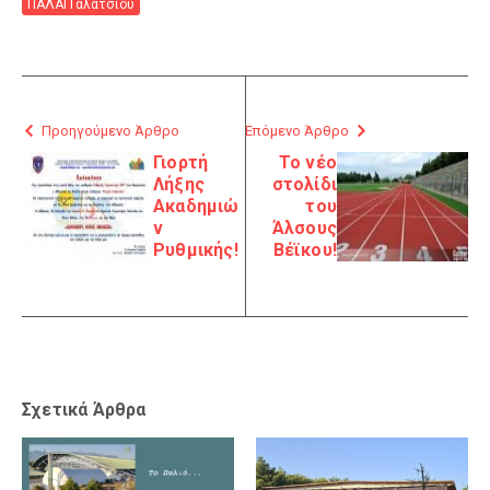
ΠΑΛΑΙ Γαλατσίου
Προηγούμενο Άρθρο
Επόμενο Άρθρο
Γιορτή
Το νέο
Λήξης
στολίδι
Ακαδημιώ
του
ν
Άλσους
Ρυθμικής!
Βέϊκου!
Σχετικά Άρθρα