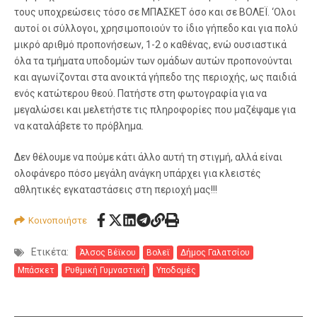
τους υποχρεώσεις τόσο σε ΜΠΑΣΚΕΤ όσο και σε ΒΟΛΕΪ. ‘Ολοι
αυτοί οι σύλλογοι, χρησιμοποιούν το ίδιο γήπεδο και για πολύ
μικρό αριθμό προπονήσεων, 1-2 ο καθένας, ενώ ουσιαστικά
όλα τα τμήματα υποδομών των ομάδων αυτών προπονούνται
και αγωνίζονται στα ανοικτά γήπεδο της περιοχής, ως παιδιά
ενός κατώτερου θεού. Πατήστε στη φωτογραφία για να
μεγαλώσει και μελετήστε τις πληροφορίες που μαζέψαμε για
να καταλάβετε το πρόβλημα.
Δεν θέλουμε να πούμε κάτι άλλο αυτή τη στιγμή, αλλά είναι
ολοφάνερο πόσο μεγάλη ανάγκη υπάρχει για κλειστές
αθλητικές εγκαταστάσεις στη περιοχή μας!!!
Κοινοποιήστε
Ετικέτα:
Άλσος Βέϊκου
Βολεϊ
Δήμος Γαλατσίου
Μπάσκετ
Ρυθμική Γυμναστική
Υποδομές