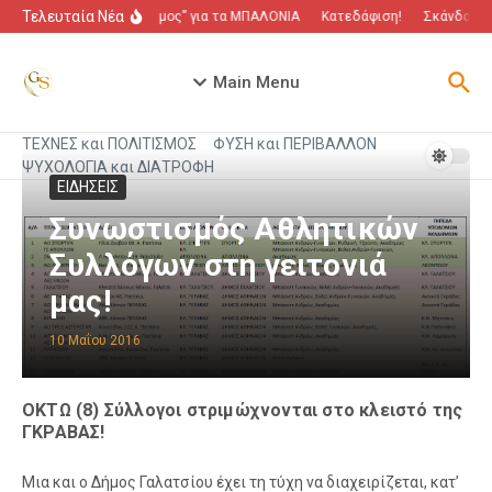
Μετάβαση στο περιεχόμενο
Τελευταία Νέα
“Πόλεμος” για τα ΜΠΑΛΟΝΙΑ
Κατεδάφιση!
Σκάνδαλο π
Main Menu
ΤΕΧΝΕΣ και ΠΟΛΙΤΙΣΜΟΣ
ΦΥΣΗ και ΠΕΡΙΒΑΛΛΟΝ
ΨΥΧΟΛΟΓΙΑ και ΔΙΑΤΡΟΦΗ
ΕΙΔΗΣΕΙΣ
Συνωστισμός Αθλητικών
Συλλόγων στη γειτονιά
μας!
10 Μαΐου 2016
ΟΚΤΩ (8) Σύλλογοι στριμώχνονται στο κλειστό της
ΓΚΡΑΒΑΣ!
Μια και ο Δήμος Γαλατσίου έχει τη τύχη να διαχειρίζεται, κατ’