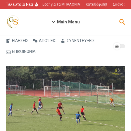
Μετάβαση στο περιεχόμενο
Τελευταία Νέα
“Πόλεμος” για τα ΜΠΑΛΟΝΙΑ
Κατεδάφιση!
Σκάνδαλο π
Main Menu
ΕΙΔΗΣΕΙΣ
ΑΠΟΨΕΙΣ
ΣΥΝΕΝΤΕΥΞΕΙΣ
ΕΠΙΚΟΙΝΩΝΙΑ