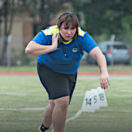
ίου στην Εθνική ομάδα Στίβου