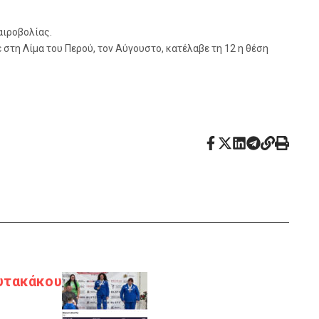
αιροβολίας.
στη Λίμα του Περού, τον Αύγουστο, κατέλαβε τη 12 η θέση
ουτακάκου