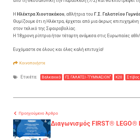
από τη Θεσσαλονίκη την Παρασκευή (7/2) και θα επιστρέψει τη
Η
Ηλέκτρα Χιουτακάκου
, αθλήτρια του
Γ.Σ. Γαλατσίου Γυμνά
Θυμίζουμε ότι η Ηλέκτρα, έρχεται από μια άκρως επιτυχημένη 
στον τελικό της Σφαιροβολίας.
Η 18χρονη ρίπτρια ήταν τέταρτη ανάμεσα στις Ευρωπαίες αθλή
Ευχόμαστε σε όλους και όλες καλή επιτυχία!
Κοινοποιήστε
Ετικέτα:
Βαλκανικό
ΓΣ ΓΑΛΑΤΣΙ -"ΓΥΜΝΑΣΙΟΝ"
Κ20
Στίβος
Προηγούμενο Άρθρο
Διαγωνισμός FIRST® LEGO® 