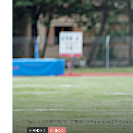
Αρχική
/
ΑΘΛΗΤΙΣΜΟΣ
/
ΣΤΙΒΟΣ
/
Aθλήτρια του Γ.Σ. Γαλατσ
ΕΙΔΗΣΕΙΣ
ΣΤΙΒΟΣ