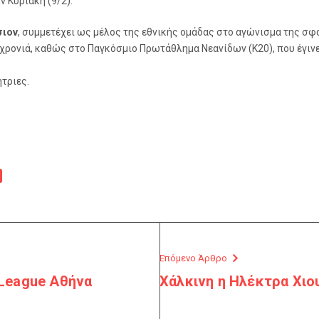
ν Κυριακή (9/2).
σιον
, συμμετέχει ως μέλος της εθνικής ομάδας στο αγώνισμα της σφ
χρονιά, καθώς στο Παγκόσμιο Πρωτάθλημα Νεανίδων (Κ20), που έγινε 
τριες.
Επόμενο Άρθρο
League Αθήνα
Χάλκινη η Ηλέκτρα Χι