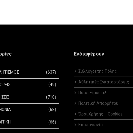
ορίες
Ενδιαφέρουν
Σύλλογοι της Πόλης
ΛΗΤΙΣΜΟΣ
(637)
Αθλητικές Εγκαταστάσεις
ΟΨΕΙΣ
(49)
Ποιοί Είμαστε!
ΗΣΕΙΣ
(710)
Πολιτική Απορρήτου
ΝΩΝΙΑ
(68)
Όροι Χρήσης – Cookies
ΙΤΙΚΗ
(66)
Επικοινωνία