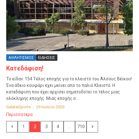
ΑΘΛΗΤΙΣΜΟΣ
ΕΙΔΗΣΕΙΣ
Κατεδάφιση!
Το είδαν: 154 Τέλος εποχής για το κλειστό του Άλσους Βέϊκου!
Ένα άδειο κουφάρι έχει μείνει από το παλιό Κλειστό. Η
κατεδάφιση που έχει αρχίσει σηματοδοτεί το τέλος μιας
ολόκληρης εποχής. Μιας εποχής σ...
GalatsiSports
29 Ιουλίου 2026
Περισσότερα
1
2
3
4
...
710