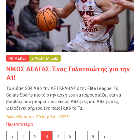
ΜΠΑΣΚΕΤ
ΣΥΝΕΝΤΕΥΞΕΙΣ
ΝΙΚΟΣ ΔΕΛΓΑΣ: Ένας Γαλατσιώτης για την
Α1!
Το είδαν: 204 Από την ΑΕ ΓΚΡΑΒΑΣ στην Elite League! Το
GalatsiSports πιστό στην αρχή του να παρουσιάζει και να
βοηθάει όσο μπορεί τους νέους Αθλητές και Αθλήτριες,
φιλοξενεί σήμερα ένα παιδί από το Γα...
GalatsiSports
30 Απριλίου 2025
Περισσότερα
1
2
3
4
5
...
9