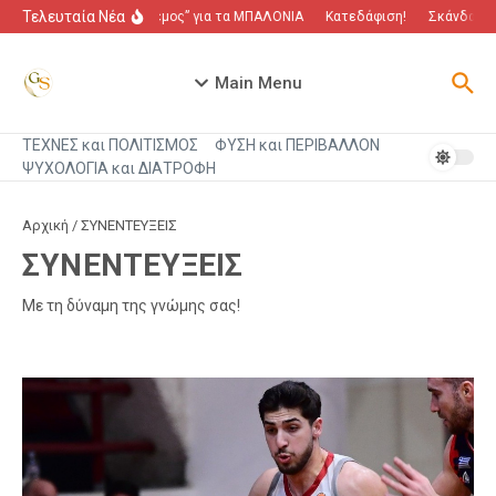
Μετάβαση στο περιεχόμενο
Τελευταία Νέα
“Πόλεμος” για τα ΜΠΑΛΟΝΙΑ
Κατεδάφιση!
Σκάνδαλο π
Main Menu
ΤΕΧΝΕΣ και ΠΟΛΙΤΙΣΜΟΣ
ΦΥΣΗ και ΠΕΡΙΒΑΛΛΟΝ
ΨΥΧΟΛΟΓΙΑ και ΔΙΑΤΡΟΦΗ
Αρχική
/
ΣΥΝΕΝΤΕΥΞΕΙΣ
ΣΥΝΕΝΤΕΥΞΕΙΣ
Με τη δύναμη της γνώμης σας!