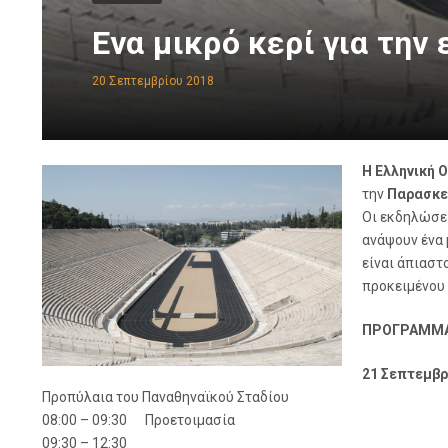
Eνα μικρό κερί για την 
20 Σεπτεμβρίου 2018
Η Ελληνική 
την
Παρασκε
Οι εκδηλώσει
ανάψουν ένα 
είναι άπιαστ
προκειμένου 
ΠΡΟΓΡΑΜΜΑ
21 Σεπτεμβρ
Προπύλαια του Παναθηναϊκού Σταδίου
08:00 – 09:30 Προετοιμασία
09:30 – 12:30