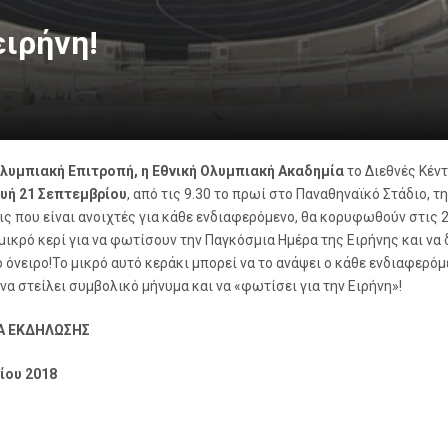
ειρήνη!
Ολυμπιακή Επιτροπή, η Εθνική Ολυμπιακή Ακαδημία
το Διεθνές Κέντ
υή 21 Σεπτεμβρίου
, από τις 9.30 το πρωί στο Παναθηναϊκό Στάδιο, τ
ς που είναι ανοιχτές για κάθε ενδιαφερόμενο, θα κορυφωθούν στις 2
μικρό κερί για να φωτίσουν την Παγκόσμια Ημέρα της Ειρήνης και να
ο όνειρο!Το μικρό αυτό κεράκι μπορεί να το ανάψει ο κάθε ενδιαφερόμ
να στείλει συμβολικό μήνυμα και να «φωτίσει για την Ειρήνη»!
 ΕΚΔΗΛΩΣΗΣ
ίου 2018