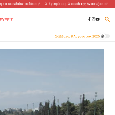
ι σπουδαίες επιδόσεις!
Χ. Σγουρίτσας: O coach της Αναπτυξιακού!
“Πόλε
ΕΥΞΕΙΣ
Σάββατο, 8 Αυγούστου, 2026