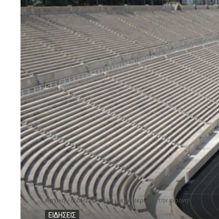
Αρχική
/
ΕΙΔΗΣΕΙΣ
/
Eνα μικρό κερί για την ειρήνη!
ΕΙΔΗΣΕΙΣ