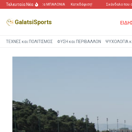
Μετάβαση στο περιεχόμενο
Τελευταία Νέα
“Πόλεμος” για τα ΜΠΑΛΟΝΙΑ
Κατεδάφιση!
Σκάνδαλο που αγγίζ
GalatsiSports
ΕΙΔΗ
ΤΕΧΝΕΣ και ΠΟΛΙΤΙΣΜΟΣ
ΦΥΣΗ και ΠΕΡΙΒΑΛΛΟΝ
ΨΥΧΟΛΟΓΙΑ κ