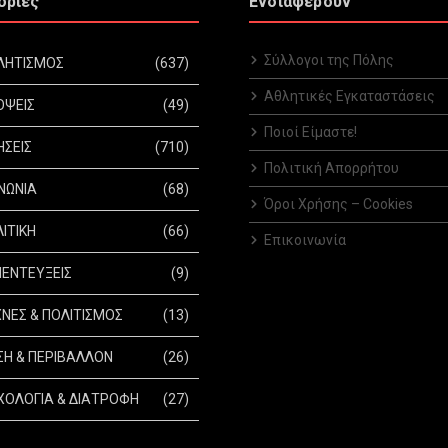
ορίες
Ενδιαφέρουν
Σύλλογοι της Πόλης
ΛΗΤΙΣΜΟΣ
(637)
Αθλητικές Εγκαταστάσεις
ΟΨΕΙΣ
(49)
Ποιοί Είμαστε!
ΗΣΕΙΣ
(710)
Πολιτική Απορρήτου
ΝΩΝΙΑ
(68)
Όροι Χρήσης – Cookies
ΙΤΙΚΗ
(66)
Επικοινωνία
ΕΝΤΕΥΞΕΙΣ
(9)
ΝΕΣ & ΠΟΛΙΤΙΣΜΟΣ
(13)
Η & ΠΕΡΙΒΑΛΛΟΝ
(26)
ΟΛΟΓΙΑ & ΔΙΑΤΡΟΦΗ
(27)