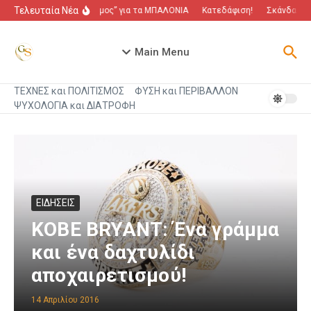
Μετάβαση στο περιεχόμενο
Τελευταία Νέα
“Πόλεμος” για τα ΜΠΑΛΟΝΙΑ
Κατεδάφιση!
Σκάνδαλο π
Main Menu
ΤΕΧΝΕΣ και ΠΟΛΙΤΙΣΜΟΣ
ΦΥΣΗ και ΠΕΡΙΒΑΛΛΟΝ
ΨΥΧΟΛΟΓΙΑ και ΔΙΑΤΡΟΦΗ
ΕΙΔΗΣΕΙΣ
KOBE BRYANT: Ένα γράμμα
και ένα δαχτυλίδι
αποχαιρετισμού!
14 Απριλίου 2016