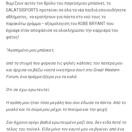
θυμίζουν αυτόν τον θρύλο του παγκόσμιου μπάσκετ, το
GALATSISPORTS προτείνει σε όλα τα νέα παιδιά οποιουδήποτε
αθλήματος, να κρατήσουν για πάντα στο νού τους το
παρακάτω γράμμα – εξομολόγιση του KOBE BRΥANT που
έγραψε όταν αποφάσισε να ολοκληρώσει την καρριέρα του
φέτος!
“Αγαπημένο μου μπάσκετ,
από τη στιγμή που φόρεσα τις ψηλές κάλτσες του πατέρα μου
και άρχισα να βάζω νοητά νικητήρια σουτ στο Great Western
Forum, ένα πράγμα ήξερα για τα καλά:
Ότι σε έχω ερωτευτεί.
Η αγάπη μου ήταν τόσο μεγάλη που σου έδωσα τα πάντα. Από το
μυαλό και το σώμα μου μέχρι το πνεύμα και την ψυχή.
Σαν 6χρονο αγόρι βαθιά ερωτευμένο μαζί σου, δεν είδα ποτέ το
τέλος του τούνελ. Είδα μόνο τον εαυτό μου να βγαίνει από ένα