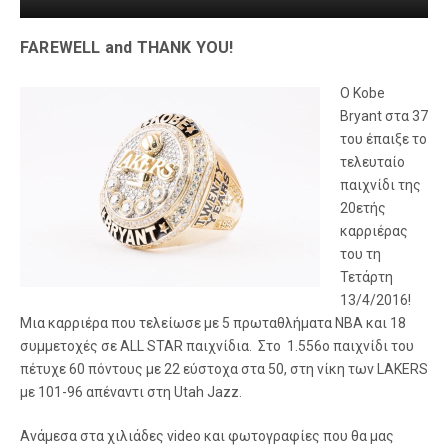
FAREWELL and THANK YOU!
O Kobe
Bryant στα 37
του έπαιξε το
τελευταίο
παιχνίδι της
20ετής
καρριέρας
του τη
Τετάρτη
13/4/2016!
Μια καρριέρα που τελείωσε με 5 πρωταθλήματα ΝΒΑ και 18
συμμετοχές σε ALL STAR παιχνίδια. Στο 1.556ο παιχνίδι του
πέτυχε 60 πόντους με 22 εύστοχα στα 50, στη νίκη των LAKERS
με 101-96 απέναντι στη Utah Jazz.
Ανάμεσα στα χιλιάδες video και φωτογραφίες που θα μας