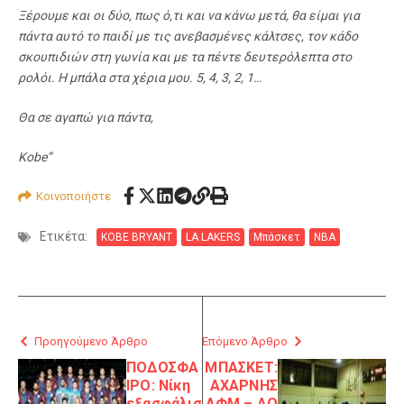
Ξέρουμε και οι δύο, πως ό,τι και να κάνω μετά, θα είμαι για
πάντα αυτό το παιδί με τις ανεβασμένες κάλτσες, τον κάδο
σκουπιδιών στη γωνία και με τα πέντε δευτερόλεπτα στο
ρολόι. Η μπάλα στα χέρια μου. 5, 4, 3, 2, 1…
Θα σε αγαπώ για πάντα,
Kobe”
Κοινοποιήστε
Ετικέτα:
KOBE BRYANT
LA LAKERS
Μπάσκετ
ΝΒΑ
Προηγούμενο Άρθρο
Επόμενο Άρθρο
ΠΟΔΟΣΦΑ
ΜΠΑΣΚΕΤ:
ΙΡΟ: Νίκη
ΑΧΑΡΝΗΣ
εξασφάλισ
ΛΦΜ – ΑΟ