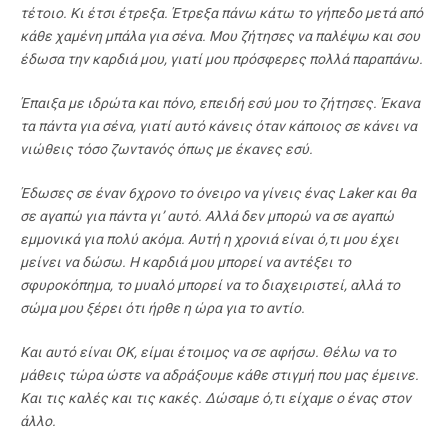
τέτοιο. Κι έτσι έτρεξα. Έτρεξα πάνω κάτω το γήπεδο μετά από
κάθε χαμένη μπάλα για σένα. Μου ζήτησες να παλέψω και σου
έδωσα την καρδιά μου, γιατί μου πρόσφερες πολλά παραπάνω.
Έπαιξα με ιδρώτα και πόνο, επειδή εσύ μου το ζήτησες. Έκανα
τα πάντα για σένα, γιατί αυτό κάνεις όταν κάποιος σε κάνει να
νιώθεις τόσο ζωντανός όπως με έκανες εσύ.
Έδωσες σε έναν 6χρονο το όνειρο να γίνεις ένας Laker και θα
σε αγαπώ για πάντα γι’ αυτό. Αλλά δεν μπορώ να σε αγαπώ
εμμονικά για πολύ ακόμα. Αυτή η χρονιά είναι ό,τι μου έχει
μείνει να δώσω. Η καρδιά μου μπορεί να αντέξει το
σφυροκόπημα, το μυαλό μπορεί να το διαχειριστεί, αλλά το
σώμα μου ξέρει ότι ήρθε η ώρα για το αντίο.
Και αυτό είναι ΟΚ, είμαι έτοιμος να σε αφήσω. Θέλω να το
μάθεις τώρα ώστε να αδράξουμε κάθε στιγμή που μας έμεινε.
Και τις καλές και τις κακές. Δώσαμε ό,τι είχαμε ο ένας στον
άλλο.