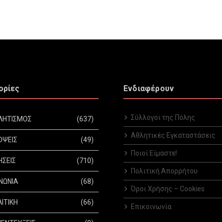
ορίες
Ενδιαφέρουν
Σύλλογοι της Πόλης
ΛΗΤΙΣΜΟΣ
(637)
Αθλητικές Εγκαταστάσεις
ΟΨΕΙΣ
(49)
Ποιοί Είμαστε!
ΗΣΕΙΣ
(710)
Πολιτική Απορρήτου
ΝΩΝΙΑ
(68)
Όροι Χρήσης – Cookies
ΙΤΙΚΗ
(66)
Επικοινωνία